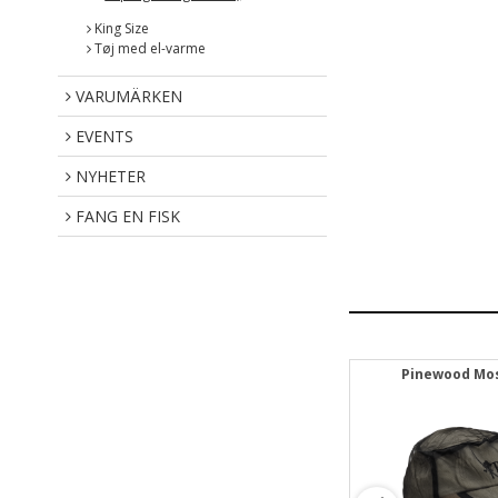
King Size
Tøj med el-varme
VARUMÄRKEN
EVENTS
NYHETER
FANG EN FISK
lte
Pinewood Hunting Rygsækstol Børn
Pinewood Mos