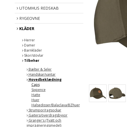
UTOMHUS REDSKAB
RYGEOVNE
KLÄDER
Herrer
Damer
Barnkläder
Skor/stövlar
Tilbehør
Bælter & Seler
Handskar/vantar
Hovedbeklædning
Caps
Sixpence
Hatte
Huer
Halsedisser/Balaclava/BZhuer
Strumpor/ragsockar
Gaiters/överdragsbyxor
Granger's (Tvätt och
imprägneringsmedel)