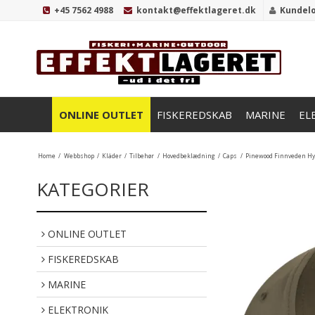
+45 7562 4988
kontakt@effektlageret.dk
Kundel
ONLINE OUTLET
FISKEREDSKAB
MARINE
EL
Home
/
Webbshop
/
Kläder
/
Tilbehør
/
Hovedbeklædning
/
Caps
/
Pinewood Finnveden Hy
KATEGORIER
ONLINE OUTLET
FISKEREDSKAB
MARINE
ELEKTRONIK