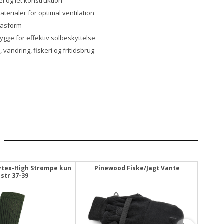
l og let konstruktion
terialer for optimal ventilation
pasform
ygge for effektiv solbeskyttelse
gt, vandring, fiskeri og fritidsbrug
ytex-High Strømpe kun
Pinewood Fiske/Jagt Vante
Pin
str 37-39