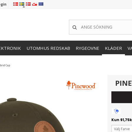
ogin
EKTRONIK
UTOMHUS REDSKAB
RYGEOVNE
KLÄDER
V
brid Cap
PIN
Välj Farve