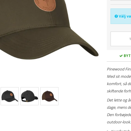
Välj v
BYT
Pinewood Finn
Med sit moder
komfort, så d
skiftende forh
Det lette og 
dage, mens de
Den forbøjede 
outdoor-look