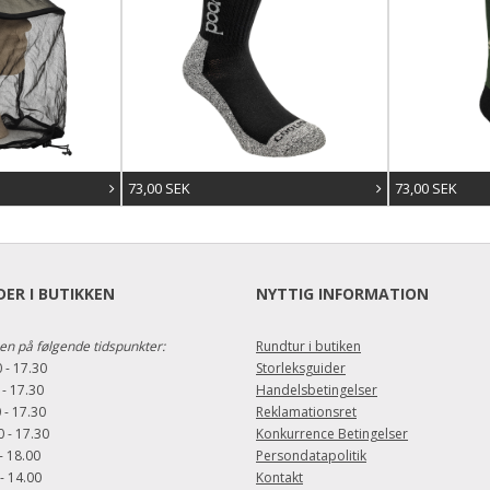
73,00 SEK
73,00 SEK
ER I BUTIKKEN
NYTTIG INFORMATION
en på følgende tidspunkter:
Rundtur i butiken
 - 17.30
Storleksguider
 - 17.30
Handelsbetingelser
 - 17.30
Reklamationsret
 - 17.30
Konkurrence Betingelser
- 18.00
Persondatapolitik
- 14.00
Kontakt