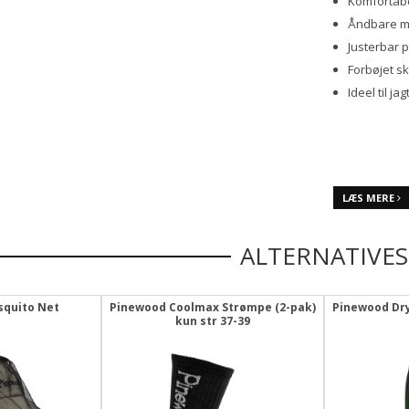
Komfortabe
Åndbare ma
Justerbar 
Forbøjet sk
Ideel til ja
LÆS MERE
ALTERNATIVES
quito Net
Pinewood Coolmax Strømpe (2-pak)
Pinewood Dr
kun str 37-39