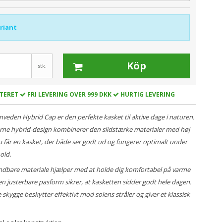
ariant
Köp
stk.
TERET
FRI LEVERING OVER 999 DKK
HURTIG LEVERING
veden Hybrid Cap er den perfekte kasket til aktive dage i naturen.
ne hybrid-design kombinerer den slidstærke materialer med høj
u får en kasket, der både ser godt ud og fungerer optimalt under
old.
åndbare materiale hjælper med at holde dig komfortabel på varme
n justerbare pasform sikrer, at kasketten sidder godt hele dagen.
skygge beskytter effektivt mod solens stråler og giver et klassisk
.