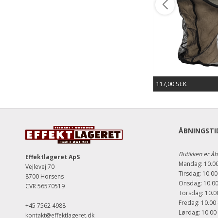
1.464,00 SEK
117,00 SEK
ÅBNINGSTID
Butikken er åb
Effektlageret ApS
Mandag: 10.00
Vejlevej 70
Tirsdag: 10.00
8700 Horsens
Onsdag: 10.00
CVR 56570519
Torsdag: 10.00
Fredag: 10.00 
+45 7562 4988
Lørdag: 10.00 
kontakt@effektlageret.dk