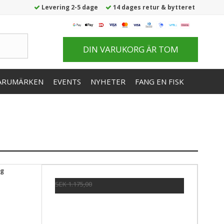
Levering 2-5 dage
14 dages retur & bytteret
DIN VARUKORG ÄR TOM
ARUMÄRKEN
EVENTS
NYHETER
FANG EN FISK
ng
SEK 1.175,00
Pris från
SEK 1.028,00
Visa produkten