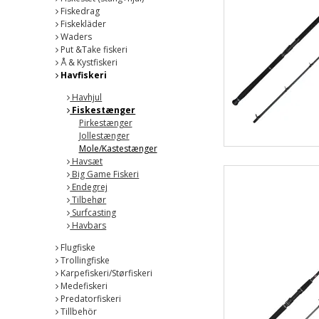
Fiskedrag
Fiskekläder
Waders
Put &Take fiskeri
Å & Kystfiskeri
Havfiskeri
Havhjul
Fiskestænger
Pirkestænger
Jollestænger
Mole/Kastestænger
Havsæt
Big Game Fiskeri
Endegrej
Tilbehør
Surfcasting
Havbars
Flugfiske
Trollingfiske
Karpefiskeri/Størfiskeri
Medefiskeri
Predatorfiskeri
Tillbehör