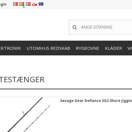
ogin
EKTRONIK
UTOMHUS REDSKAB
RYGEOVNE
KLÄDER
V
STESTÆNGER
Savage Gear Defiance SG2 Shore Jiggi