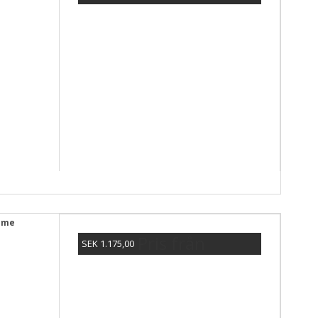
Visa produkten
Game
Pris från
SEK 1.175,00
Visa produkten