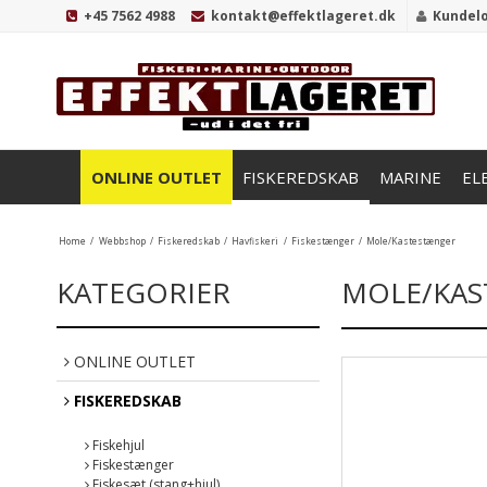
+45 7562 4988
kontakt@effektlageret.dk
Kundel
ONLINE OUTLET
FISKEREDSKAB
MARINE
EL
Home
/
Webbshop
/
Fiskeredskab
/
Havfiskeri
/
Fiskestænger
/
Mole/Kastestænger
KATEGORIER
MOLE/KA
ONLINE OUTLET
FISKEREDSKAB
Fiskehjul
Fiskestænger
Fiskesæt (stang+hjul)