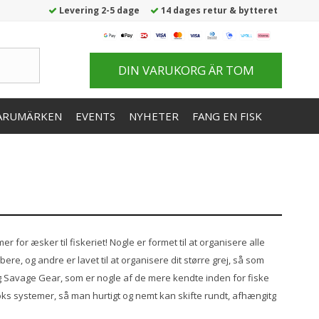
Levering 2-5 dage
14 dages retur & bytteret
DIN VARUKORG ÄR TOM
ARUMÄRKEN
EVENTS
NYHETER
FANG EN FISK
 for æsker til fiskeriet! Nogle er formet til at organisere alle
re, og andre er lavet til at organisere dit større grej, så som
og Savage Gear, som er nogle af de mere kendte inden for fiske
boks systemer, så man hurtigt og nemt kan skifte rundt, afhængitg