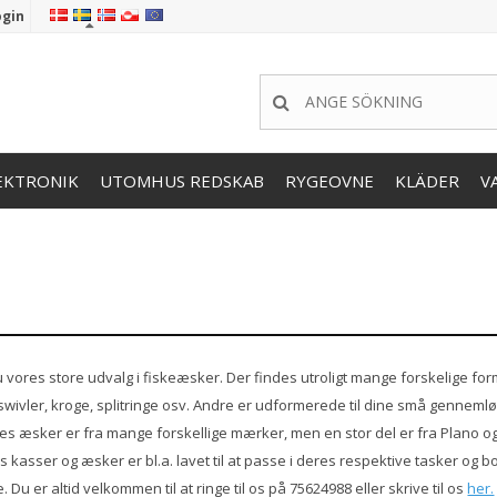
ogin
EKTRONIK
UTOMHUS REDSKAB
RYGEOVNE
KLÄDER
V
 vores store udvalg i fiskeæsker. Der findes utroligt mange forskelige former
wivler, kroge, splitringe osv. Andre er udformerede til dine små gennemløbe
ores æsker er fra mange forskellige mærker, men en stor del er fra Plano 
kasser og æsker er bl.a. lavet til at passe i deres respektive tasker og 
. Du er altid velkommen til at ringe til os på 75624988 eller skrive til os
her.