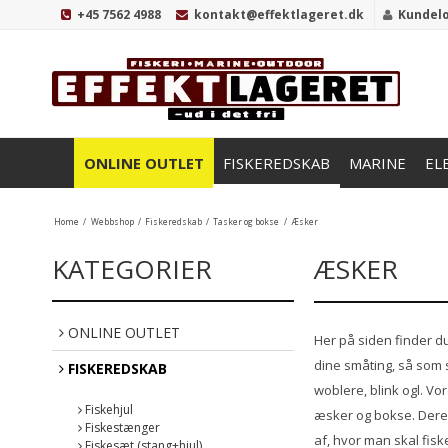
+45 7562 4988
kontakt@effektlageret.dk
Kundel
ONLINE OUTLET
FISKEREDSKAB
MARINE
EL
Home
/
Webbshop
/
Fiskeredskab
/
Tasker og bokse
/
Æsker
KATEGORIER
ÆSKER
ONLINE OUTLET
Her på siden finder du
dine småting, så som s
FISKEREDSKAB
woblere, blink ogl. V
Fiskehjul
æsker og bokse. Deres 
Fiskestænger
af, hvor man skal fiske
Fiskesæt (stang+hjul)