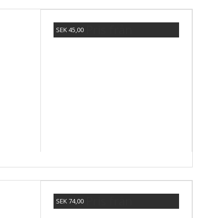
Pris från
SEK 45,00
Visa produkten
Pris från
SEK 74,00