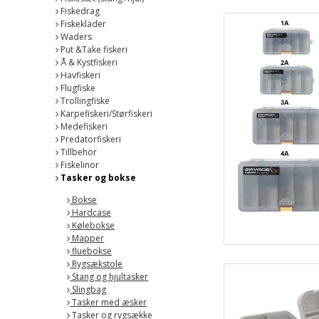
Fiskedrag
Fiskekläder
Waders
Put &Take fiskeri
Å & Kystfiskeri
Havfiskeri
Flugfiske
Trollingfiske
Karpefiskeri/Størfiskeri
Medefiskeri
Predatorfiskeri
Tillbehör
Fiskelinor
Tasker og bokse
Bokse
Hardcase
Kølebokse
Mapper
fluebokse
Rygsækstole
Stang og hjultasker
Slingbag
Tasker med æsker
Tasker og rygsække