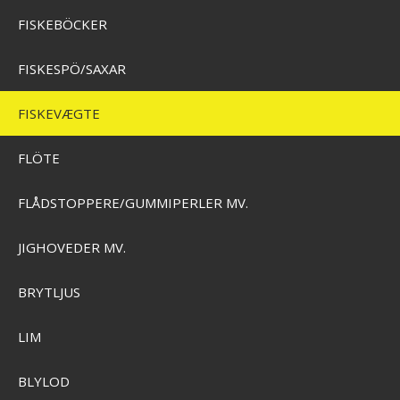
FISKEBÖCKER
FISKESPÖ/SAXAR
E
FISKEVÆGTE
STØRFISKERI
FLÖTE
Westin Pro Measure Mat
FLÅDSTOPPERE/GUMMIPERLER MV.
SEK 220,00
Visa produkten
ERI
JIGHOVEDER MV.
BRYTLJUS
LIM
KSE
BLYLOD