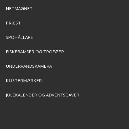
NETMAGNET
G OG KAJAK
PRIEST
 BØRN
SPÖHÅLLARE
FISKEBAMSER OG TROFÆER
UNDERVANDSKAMERA
KLISTERMÆRKER
SFG Digital Vægt 50kg
JULEKALENDER OG ADVENTSGAVER
Art. 0081
SEK 192,00
Visa produkten