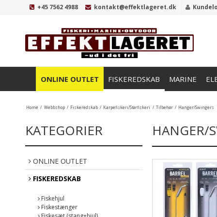
+45 7562 4988
kontakt@effektlageret.dk
Kundel
ONLINE OUTLET
FISKEREDSKAB
MARINE
EL
Home
/
Webbshop
/
Fiskeredskab
/
Karpefiskeri/Størfiskeri
/
Tilbehør
/
Hanger/Swingers
KATEGORIER
HANGER/S
ONLINE OUTLET
FISKEREDSKAB
Fiskehjul
Fiskestænger
Fiskesæt (stang+hjul)