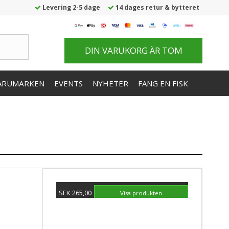
Levering 2-5 dage
14 dages retur & bytteret
DIN VARUKORG ÄR TOM
ARUMÄRKEN
EVENTS
NYHETER
FANG EN FISK
SEK 265,00
Visa produkten