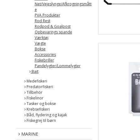
Net/Vejeslynge/Afkrogningsmått
e
PVA Produkter
Rod Rest
Rodpod & Goalpost
Opbevarings spande
Værktøj
Vægte
Bokse
Accessories
Fiskebriller
Pandelygter/Lommelygter
Bait
Medefiskeri
Predatorfiskeri
Tillbehör
Fiskelinor
Tasker og bokse
Krebsefiskeri
Båd, flydering og kajak
Fiskegrej til børn
MARINE