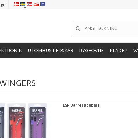
ogin
EKTRONIK
UTOMHUS REDSKAB
RYGEOVNE
KLÄDER
V
WINGERS
ESP Barrel Bobbins