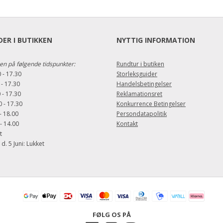
ER I BUTIKKEN
NYTTIG INFORMATION
en på følgende tidspunkter:
Rundtur i butiken
 - 17.30
Storleksguider
 - 17.30
Handelsbetingelser
 - 17.30
Reklamationsret
 - 17.30
Konkurrence Betingelser
- 18.00
Persondatapolitik
- 14.00
Kontakt
t
. 5 Juni: Lukket
FØLG OS PÅ