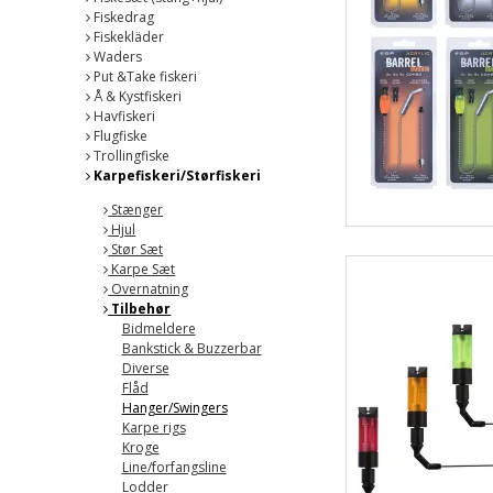
Fiskedrag
Fiskekläder
Waders
Put &Take fiskeri
Å & Kystfiskeri
Havfiskeri
Flugfiske
Trollingfiske
Karpefiskeri/Størfiskeri
Stænger
Hjul
Stør Sæt
Karpe Sæt
Overnatning
Tilbehør
Bidmeldere
Bankstick & Buzzerbar
Diverse
Flåd
Hanger/Swingers
Karpe rigs
Kroge
Line/forfangsline
Lodder