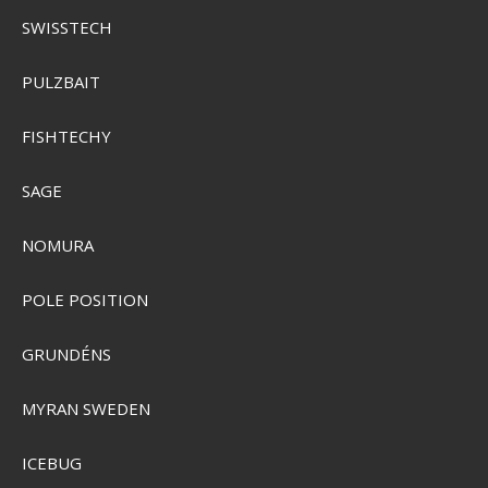
SWISSTECH
PULZBAIT
Garmin Boat Switch
GRMN-010-02735-00
FISHTECHY
SAGE
SEK 12.573,00
SEK 11.764,00
Visa produkten
NOMURA
POLE POSITION
GRUNDÉNS
MYRAN SWEDEN
ICEBUG