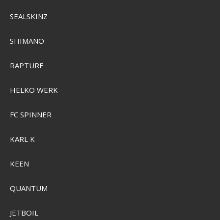
SEALSKINZ
SHIMANO
RAPTURE
HELKO WERK
FC SPINNER
KARL K
KEEN
QUANTUM
Garmin Quatix 8 51mm AMOLED Marine GPS-Smartwatch
GRMN-010-02905-91
JETBOIL