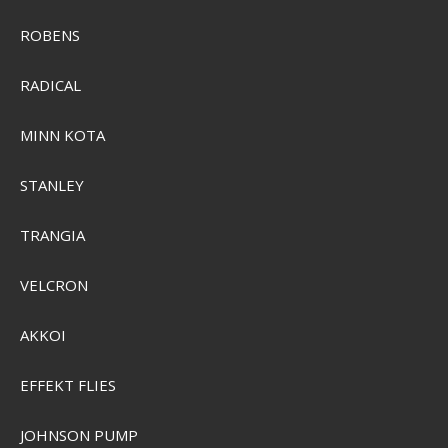
SEK 13.675,00
ROBENS
SEK 10.728,00
Visa produkten
RADICAL
MINN KOTA
STANLEY
TRANGIA
VELCRON
AKKOI
EFFEKT FLIES
JOHNSON PUMP