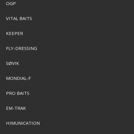
OGP
VITAL BAITS
KEEPER
FLY-DRESSING
Garmin GMR 18/24 xHD3 Radar
SØVIK
SEK 28.528,00
MONDIAL-F
Pris från
SEK 26.617,00
PRO BAITS
Visa produkten
EM-TRAK
HIMUNICATION