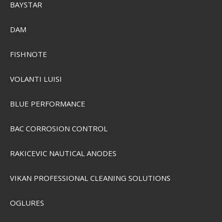
BAYSTAR
DAM
Garmin Fenix 8 Pro 47mm AMOLED Smartwatch
FISHNOTE
SEK 13.675,00
SEK 9.999,00
Visa produkten
VOLANTI LUISI
BLUE PERFORMANCE
BAC CORROSION CONTROL
RAKICEVIC NAUTICAL ANODES
VIKAN PROFESSIONAL CLEANING SOLUTIONS
OGLURES