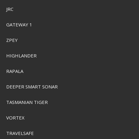
JRC
GATEWAY 1
RADIO OG RADAR
TILBEHØR
ZPEY
HIGHLANDER
TRANSDUCER
FUSION
RAPALA
DEEPER SMART SONAR
TASMANIAN TIGER
VORTEX
TRAVELSAFE