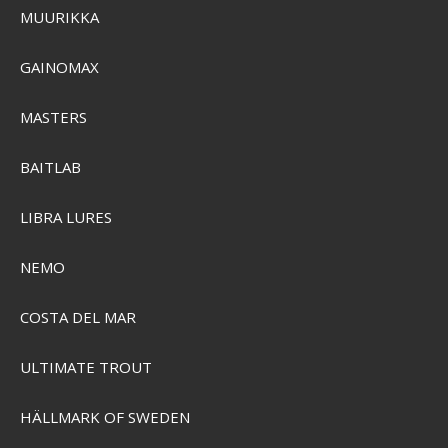
MUURIKKA
Garmin GPSMAP 1223xsv Med GMR 18 HD3 Radar
GAINOMAX
GRMN-010-02367-52
MASTERS
SEK 58.161,00
SEK 54.484,00
BAITLAB
Visa produkten
LIBRA LURES
NEMO
COSTA DEL MAR
ULTIMATE TROUT
HÄLLMARK OF SWEDEN