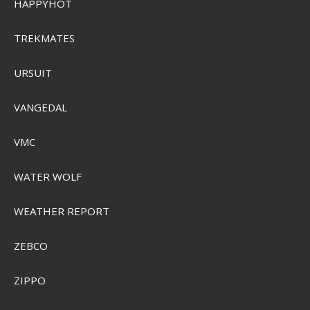
HAPPYHOT
TREKMATES
URSUIT
VANGEDAL
VMC
WATER WOLF
WEATHER REPORT
Garmin eTrex Touch
ZEBCO
010-02940-01
ZIPPO
SEK 5.146,00