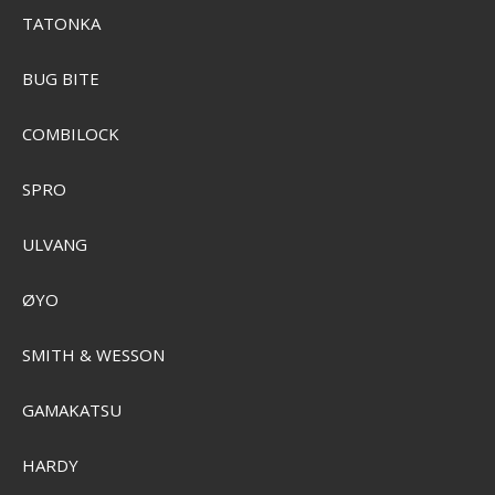
TATONKA
BUG BITE
COMBILOCK
SPRO
ULVANG
ØYO
SMITH & WESSON
GAMAKATSU
Garmin GPSMAP 923xsv 9" Med GMR 18 HD3 Radar
GRMN-010-02366-52
HARDY