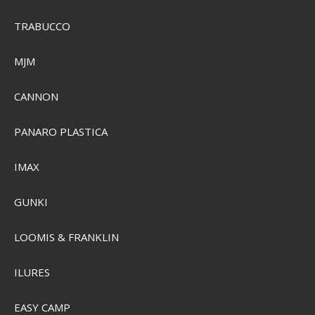
TRABUCCO
MJM
Garmin GPSMAP H1i Plus
GRMN-010-02921-01
CANNON
PANARO PLASTICA
SEK 11.396,00
SEK 9.999,00
Visa produkten
IMAX
GUNKI
LOOMIS & FRANKLIN
ILURES
EASY CAMP