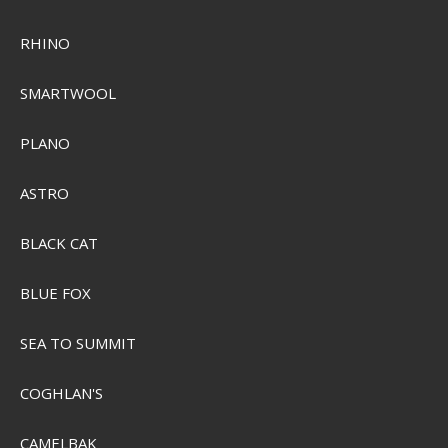
010-02881-00
RHINO
SEK 30.808,00
SMARTWOOL
SEK 24.265,00
Visa produkten
PLANO
ASTRO
BLACK CAT
BLUE FOX
SEA TO SUMMIT
COGHLAN'S
CAMELBAK