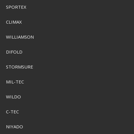
SEK 41.617,00
SPORTEX
SEK 38.970,00
Visa produkten
CLIMAX
WILLIAMSON
DIFOLD
STORMSURE
MIL-TEC
WILDO
C-TEC
NIYADO