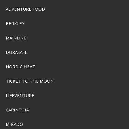
ADVENTURE FOOD
BERKLEY
MAINLINE
DURASAFE
NORDIC HEAT
Garmin Fenix 8 Pro 51mm AMOLED Smartwatch
TICKET TO THE MOON
SEK 14.852,00
LIFEVENTURE
SEK 10.998,00
Visa produkten
CARINTHIA
MIKADO