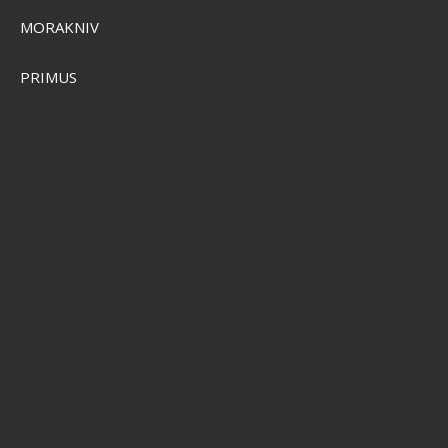
MORAKNIV
PRIMUS
Garmin Spectra LED-betjeningsmodul
Pris från
SEK 1.764,00
Visa produkten