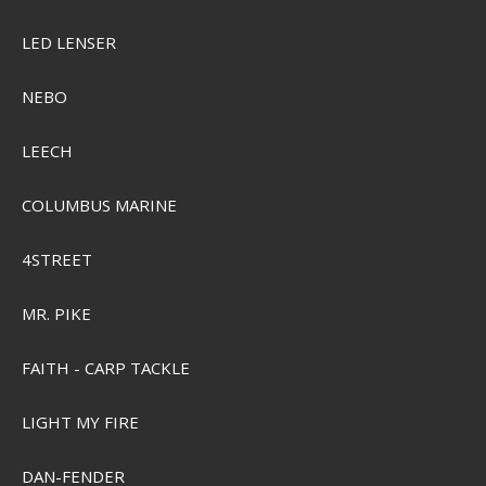
LED LENSER
NEBO
LEECH
COLUMBUS MARINE
4STREET
Garmin inReach Mini 3 Plus
MR. PIKE
GRMN-010-03387-10
FAITH - CARP TACKLE
SEK 5.734,00
SEK 5.220,00
LIGHT MY FIRE
Visa produkten
DAN-FENDER