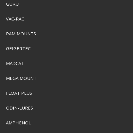
GURU
VAC-RAC
RAM MOUNTS
GEIGERTEC
MADCAT
MEGA MOUNT
FLOAT PLUS
Garmin GPS 24xd NMEA 2000
GRMN-010-02316-20
ODIN-LURES
AMPHENOL
SEK 4.264,00
SEK 3.984,00