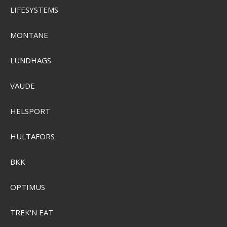
LIFESYSTEMS
MONTANE
LUNDHAGS
VAUDE
Garmin GPSMAP 1523xsv 15" Ultrabred m. SideVü, ClearVü og
HELSPORT
Traditional Chirp
GRMN-010-03855-00
HULTAFORS
SEK 51.323,00
BKK
SEK 48.381,00
Visa produkten
OPTIMUS
TREK'N EAT