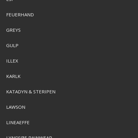
FEUERHAND
GREYS
GULP
ILLEX
KARLK
KATADYN & STERIPEN
Garmin LiveScope 2 HD LVS42HD Transducer
GRMN-010-03899-00
LAWSON
SEK 26.249,00
LINEAEFFE
SEK 24.734,00
Visa produkten
LYNGSØE RAINWEAR