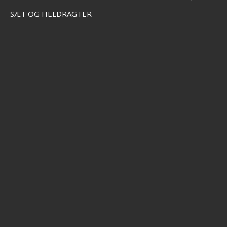
SÆT OG HELDRAGTER
HÆTTETRØJE
STRIKTRØJE
FLEECETRØJE
PULLOVER
Inga produkter har påträffats.
Effektlageret ApS
Vejlevej 70
8700 Horsens
CVR 56570519