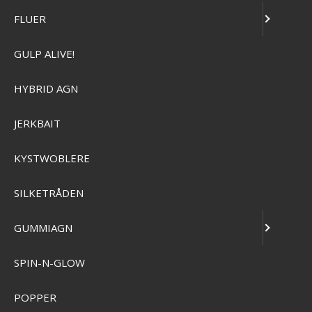
FLUER
GULP ALIVE!
E
HYBRID AGN
STØRFISKERI
JERKBAIT
KYSTWOBLERE
ERI
SILKETRÅDEN
GUMMIAGN
SPIN-N-GLOW
KarlK Upstream Kondomspinner
KSE
POPPER
SEK 133,00
Visa produkten