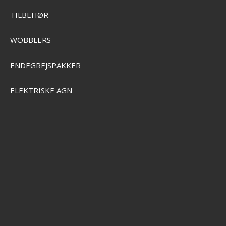
TILBEHØR
G OG KAJAK
WOBBLERS
 BØRN
ENDEGREJSPAKKER
ELEKTRISKE AGN