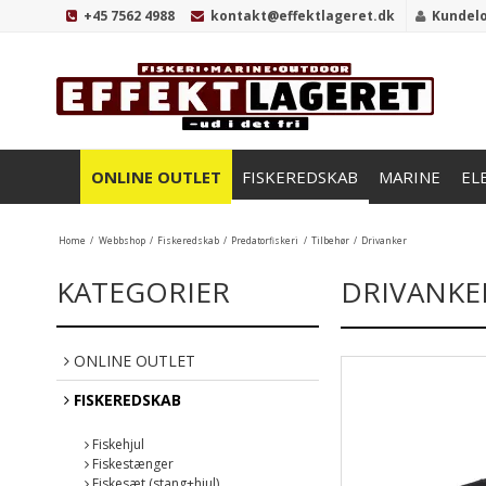
+45 7562 4988
kontakt@effektlageret.dk
Kundel
ONLINE OUTLET
FISKEREDSKAB
MARINE
EL
Home
/
Webbshop
/
Fiskeredskab
/
Predatorfiskeri
/
Tilbehør
/
Drivanker
KATEGORIER
DRIVANKE
ONLINE OUTLET
FISKEREDSKAB
Fiskehjul
Fiskestænger
Fiskesæt (stang+hjul)