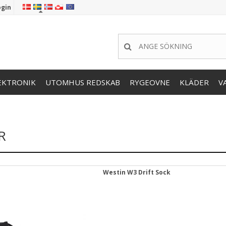
ogin
EKTRONIK
UTOMHUS REDSKAB
RYGEOVNE
KLÄDER
V
R
Westin W3 Drift Sock