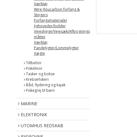
Værktøj
Wire-floucarbon forfang &
Stingers
Forfangsmaterialer
Jighoveder/lodder
Vejeslynge/Vejesæk/Afkrognings
måtter
Værktøj
Pandelygter/Lommelygter
Vægte
Tillbehör
Fiskelinor
Tasker og bokse
Krebsefiskeri
Båd, flydering og kajak
Fiskegrej til børn
MARINE
ELEKTRONIK
UTOMHUS REDSKAB
RYGEOVNE