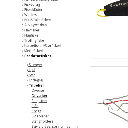
Fiskedrag
Fiskekläder
Waders
Put &Take fiskeri
Å & Kystfiskeri
Havfiskeri
Flugfiske
Trollingfiske
Karpefiskeri/Størfiskeri
Medefiskeri
Predatorfiskeri
Stænger
Hjul
Sæt
Endegrej
Tilbehør
Diverse
Drivanker
Fangstnet
Flåd
Kroge
Sideplaner
Stangholdere
Svivler, låse, springringe mm.