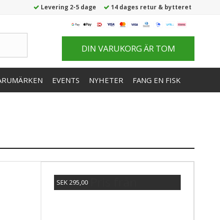
Levering 2-5 dage
14 dages retur & bytteret
DIN VARUKORG ÄR TOM
ARUMÄRKEN
EVENTS
NYHETER
FANG EN FISK
Pris från
SEK 295,00
Visa produkten