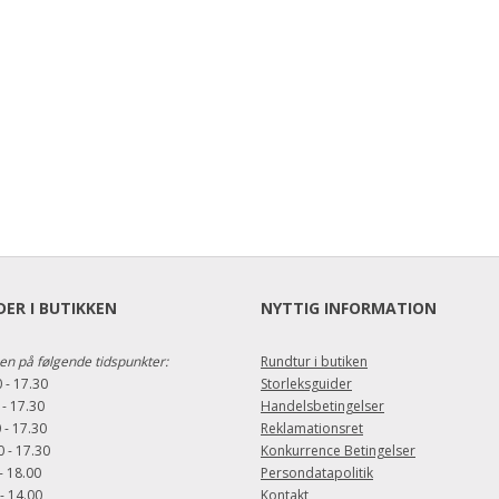
ER I BUTIKKEN
NYTTIG INFORMATION
en på følgende tidspunkter:
Rundtur i butiken
 - 17.30
Storleksguider
 - 17.30
Handelsbetingelser
 - 17.30
Reklamationsret
 - 17.30
Konkurrence Betingelser
- 18.00
Persondatapolitik
- 14.00
Kontakt