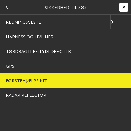
+45 7562 4988
kontakt@effektlageret.dk
Kundelogin
MARINE
MENU
SIKKERHED TIL SØS
Levering 2-5 dage
14 dages retur & bytteret
T
 SØS
REDNINGSVESTE
HARNESS OG LIVLINER
Home
/
Webbshop
/
Marine
/
Sikkerhed Til Søs
/
Førstehjælps Kit
FØRSTEHJÆLPS KIT
DLIGEHOLD
TØRDRAGTER/FLYDEDRAGTER
GPS
SKAB
ONTROL
FØRSTEHJÆLPS KIT
RADAR REFLECTOR