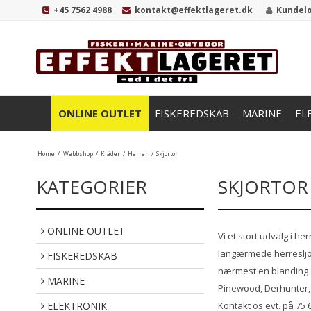
+45 7562 4988
kontakt@effektlageret.dk
Kundel
ONLINE OUTLET
FISKEREDSKAB
MARINE
EL
Home
/
Webbshop
/
Kläder
/
Herrer
/
Skjortor
KATEGORIER
SKJORTOR
ONLINE OUTLET
Vi et stort udvalg i h
langærmede herresljort
FISKEREDSKAB
nærmest en blanding af
MARINE
Pinewood, Derhunter,
Kontakt os evt. på 75 
ELEKTRONIK