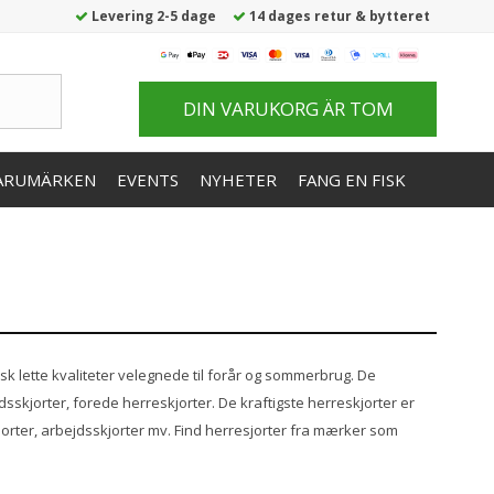
Levering 2-5 dage
14 dages retur & bytteret
DIN VARUKORG ÄR TOM
ARUMÄRKEN
EVENTS
NYHETER
FANG EN FISK
sk lette kvaliteter velegnede til forår og sommerbrug. De
dsskjorter, forede herreskjorter. De kraftigste herreskjorter er
skjorter, arbejdsskjorter mv. Find herresjorter fra mærker som