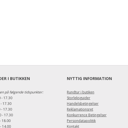
ER I BUTIKKEN
NYTTIG INFORMATION
en på følgende tidspunkter:
Rundtur i butiken
 - 17.30
Storleksguider
 - 17.30
Handelsbetingelser
 - 17.30
Reklamationsret
 - 17.30
Konkurrence Betingelser
- 18.00
Persondatapolitik
- 14.00
Kontakt