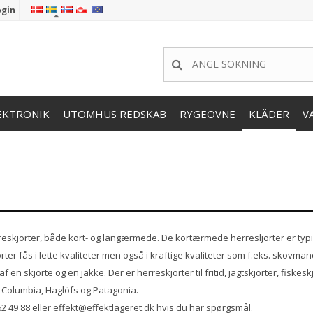
ogin
EKTRONIK
UTOMHUS REDSKAB
RYGEOVNE
KLÄDER
V
erreskjorter, både kort- og langærmede. De kortærmede herresljorter er typi
er fås i lette kvaliteter men også i kraftige kvaliteter som f.eks. skovman
 en skjorte og en jakke. Der er herreskjorter til fritid, jagtskjorter, fiske
 Columbia, Haglöfs og Patagonia.
62 49 88 eller effekt@effektlageret.dk hvis du har spørgsmål.