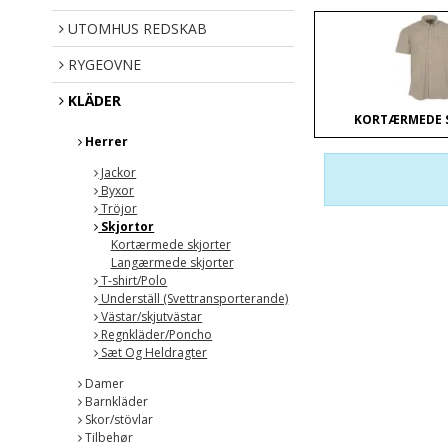
UTOMHUS REDSKAB
RYGEOVNE
KLÄDER
KORTÆRMEDE 
Herrer
Jackor
Byxor
Tröjor
Skjortor
Kortærmede skjorter
Langærmede skjorter
T-shirt/Polo
Underställ (Svettransporterande)
Västar/skjutvästar
Regnkläder/Poncho
Sæt Og Heldragter
Damer
Barnkläder
Skor/stövlar
Tilbehør