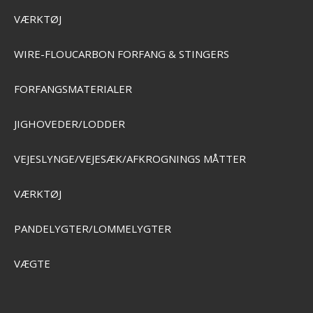
VÆRKTØJ
WIRE-FLOUCARBON FORFANG & STINGERS
E
FORFANGSMATERIALER
STØRFISKERI
JIGHOVEDER/LODDER
Effekt Tackle Skum Vindsel
ET0021
VEJESLYNGE/VEJESÆK/AFKROGNINGS MÅTTER
ERI
VÆRKTØJ
SEK 22,00
Visa produkten
PANDELYGTER/LOMMELYGTER
VÆGTE
KSE