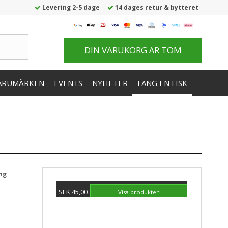
Levering 2-5 dage
14 dages retur & bytteret
DIN VARUKORG ÄR TOM
ARUMÄRKEN
EVENTS
NYHETER
FANG EN FISK
ang
SEK 45,00
Visa produkten