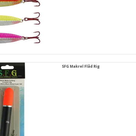
SFG Makrel Flåd Rig