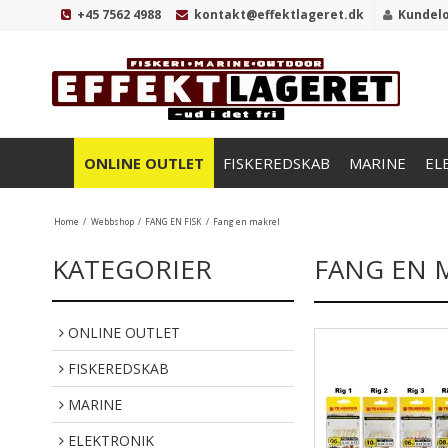
+45 7562 4988
kontakt@effektlageret.dk
Kundel
ONLINE OUTLET
FISKEREDSKAB
MARINE
EL
Home
/
Webbshop
/
FANG EN FISK
/
Fang en makrel
KATEGORIER
FANG EN 
ONLINE OUTLET
FISKEREDSKAB
MARINE
ELEKTRONIK