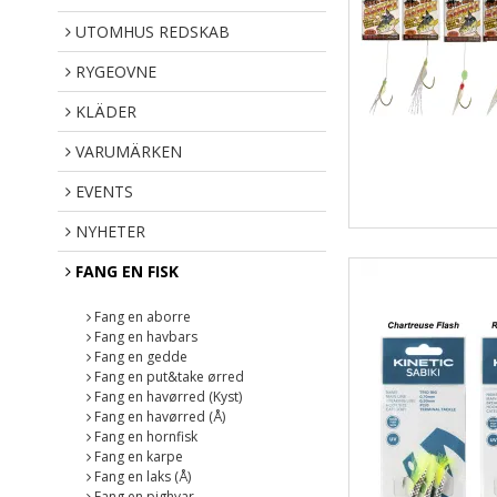
UTOMHUS REDSKAB
RYGEOVNE
KLÄDER
VARUMÄRKEN
EVENTS
NYHETER
FANG EN FISK
Fang en aborre
Fang en havbars
Fang en gedde
Fang en put&take ørred
Fang en havørred (Kyst)
Fang en havørred (Å)
Fang en hornfisk
Fang en karpe
Fang en laks (Å)
Fang en pighvar