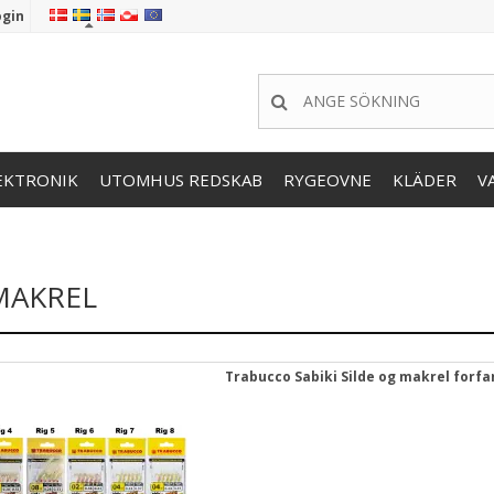
ogin
EKTRONIK
UTOMHUS REDSKAB
RYGEOVNE
KLÄDER
V
MAKREL
Trabucco Sabiki Silde og makrel forf