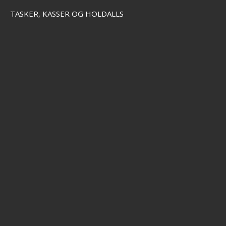
TASKER, KASSER OG HOLDALLS
ProLogic CHOD - Hinged Stif Rig (2stk.)
SEK 131,00
SEK 58,00
Visa produkten