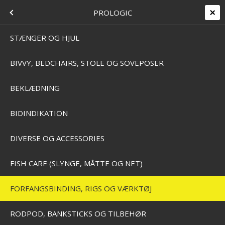
+45 7562 4988
kontakt@effektlageret.dk
Kundelogin
VARUMÄRKEN
MENU
PROLOGIC
Levering 2-5 dage
14 dages retur & bytteret
T
STÆNGER OG HJUL
BIVVY, BEDCHAIRS, STOLE OG SOVEPOSER
Home
/
Webbshop
/
Varumärken
/
ProLogic
/
Forfangsbinding, rigs og værktøj
FORFANGSBINDING, RIGS OG
BEKLÆDNING
VÆRKTØJ
BIDINDIKATION
SKAB
DIVERSE OG ACCESSORIES
FISH CARE (SLYNGE, MÅTTE OG NET)
FORFANGSBINDING, RIGS OG VÆRKTØJ
ON
RODPOD, BANKSTICKS OG TILBEHØR