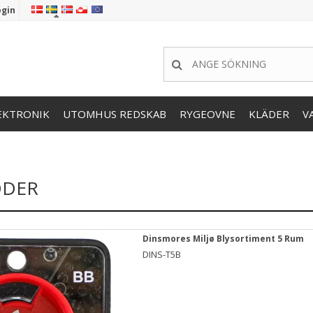
ogin
EKTRONIK
UTOMHUS REDSKAB
RYGEOVNE
KLÄDER
V
DDER
Dinsmores Miljø Blysortiment 5 Rum
DINS-T5B