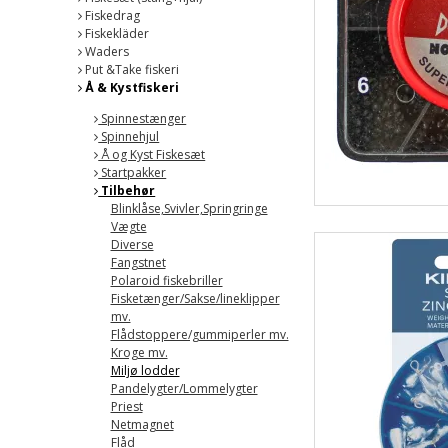
Fiskedrag
Fiskekläder
Waders
Put &Take fiskeri
Å & Kystfiskeri
Spinnestænger
Spinnehjul
Å og Kyst Fiskesæt
Startpakker
Tilbehør
Blinklåse,Svivler,Springringe
Vægte
Diverse
Fangstnet
Polaroid fiskebriller
Fisketænger/Sakse/lineklipper
mv.
Flådstoppere/gummiperler mv.
Kroge mv.
Miljø lodder
Pandelygter/Lommelygter
Priest
Netmagnet
Flåd