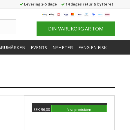
Levering 2-5 dage
14 dages retur & bytteret
DIN VARUKORG ÄR TOM
ARUMÄRKEN
EVENTS
NYHETER
FANG EN FISK
SEK 96,00
Visa produkten