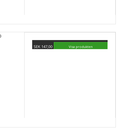
)
SEK 147,00
Visa produkten