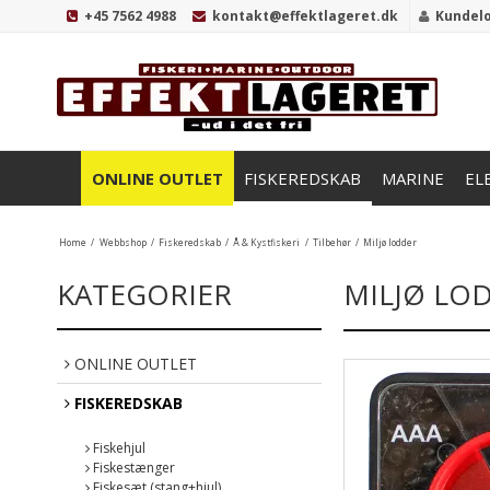
+45 7562 4988
kontakt@effektlageret.dk
Kundel
ONLINE OUTLET
FISKEREDSKAB
MARINE
EL
Home
/
Webbshop
/
Fiskeredskab
/
Å & Kystfiskeri
/
Tilbehør
/
Miljø lodder
KATEGORIER
MILJØ LO
ONLINE OUTLET
FISKEREDSKAB
Fiskehjul
Fiskestænger
Fiskesæt (stang+hjul)