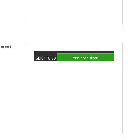
timent
SEK 118,00
Visa produkten