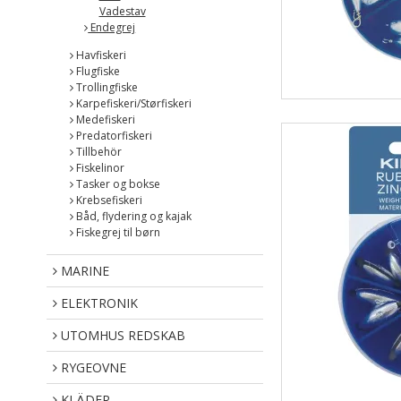
Vadestav
Endegrej
Havfiskeri
Flugfiske
Trollingfiske
Karpefiskeri/Størfiskeri
Medefiskeri
Predatorfiskeri
Tillbehör
Fiskelinor
Tasker og bokse
Krebsefiskeri
Båd, flydering og kajak
Fiskegrej til børn
MARINE
ELEKTRONIK
UTOMHUS REDSKAB
RYGEOVNE
KLÄDER