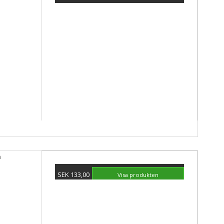
SEK 74,00
Visa produkten
m
SEK 133,00
Visa produkten