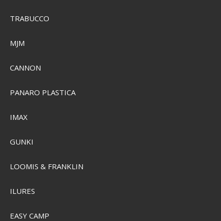
TRABUCCO
MJM
CANNON
PANARO PLASTICA
IMAX
GUNKI
LOOMIS & FRANKLIN
ILURES
Primus Lite Plus Stove System II 0,8L
EASY CAMP