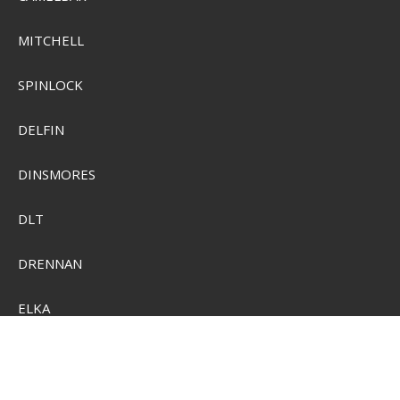
Persondatapolitik
Kontakt
MITCHELL
SPINLOCK
DELFIN
FØLG OS PÅ
DINSMORES
DLT
DRENNAN
ELKA
EMBERLIT
ESP