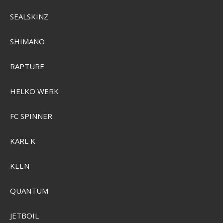
SEALSKINZ
Primus Lite Ultra Stove System 0,8L
SHIMANO
P356044
RAPTURE
SEK 2.058,00
Visa produkten
HELKO WERK
FC SPINNER
KARL K
KEEN
QUANTUM
JETBOIL