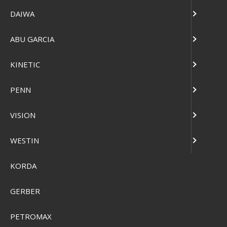
DAIWA
ABU GARCIA
KINETIC
PENN
Primus Moto Stove
PSG-203-16-1
VISION
WESTIN
SEK 1.911,00
Visa produkten
KORDA
GERBER
PETROMAX