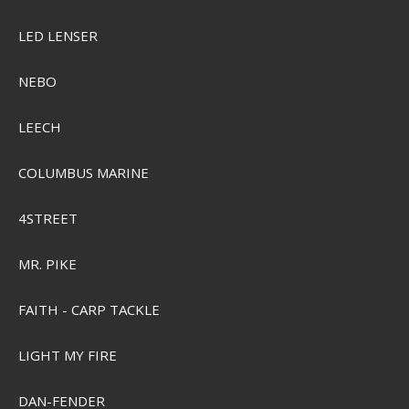
SEK 1.764,00
SEK 1.470,00
Visa produkten
LED LENSER
NEBO
LEECH
COLUMBUS MARINE
4STREET
MR. PIKE
FAITH - CARP TACKLE
LIGHT MY FIRE
DAN-FENDER