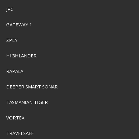
JRC
GATEWAY 1
ZPEY
HIGHLANDER
RAPALA
DEEPER SMART SONAR
TASMANIAN TIGER
Primus Grill Plate for Moto Stove
P738320
VORTEX
TRAVELSAFE
SEK 543,00
Visa produkten