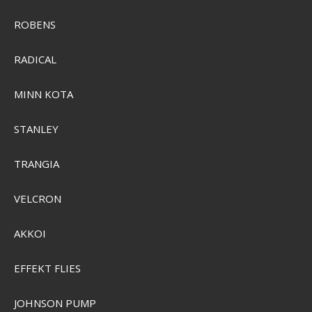
ROBENS
RADICAL
MINN KOTA
STANLEY
Primus Lite Ultra Stove System 1,2L
TRANGIA
P356045
VELCRON
SEK 2.205,00
Visa produkten
AKKOI
EFFEKT FLIES
JOHNSON PUMP