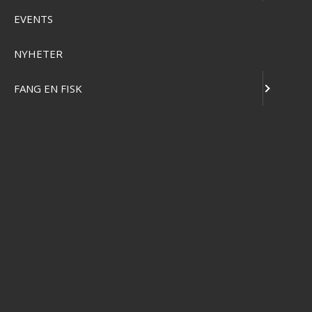
EVENTS
Inloggning
NYHETER
FANG EN FISK
Effektlageret ApS
Vejlevej 70
8700 Horsens
CVR 56570519
+45 7562 4988
kontakt@effektlageret.dk
Klik her for rutevejledning
ÅBNINGSTIDER I BUTIKKEN
Butikken er åben på følgende tidspunkter: