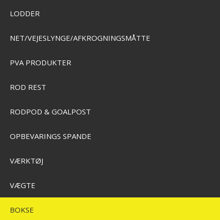
LODDER
NET/VEJESLYNGE/AFKROGNINGSMÅTTE
E
PVA PRODUKTER
STØRFISKERI
ROD REST
Mini accessory æske
RODPOD & GOALPOST
SEK 59,00
Visa produkten
ERI
OPBEVARINGS SPANDE
VÆRKTØJ
VÆGTE
KSE
BOKSE