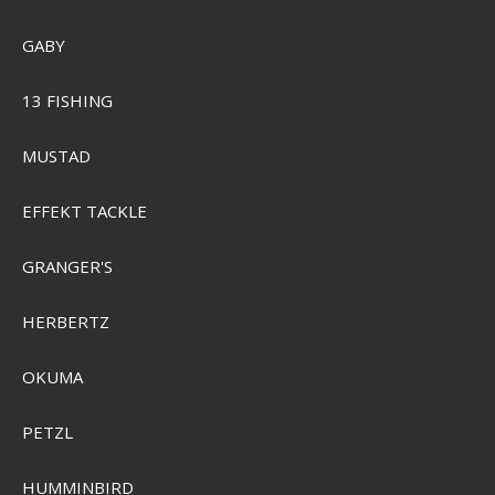
GABY
SEK 264,00
SEK 190,00
Visa produkten
13 FISHING
MUSTAD
EFFEKT TACKLE
GRANGER'S
HERBERTZ
OKUMA
PETZL
HUMMINBIRD