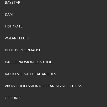
BAYSTAR
CamelBak Thrive Chug VSS 1,2L Drikkedunk
DAM
SEK 734,00
FISHNOTE
SEK 587,00
Visa produkten
VOLANTI LUISI
BLUE PERFORMANCE
BAC CORROSION CONTROL
RAKICEVIC NAUTICAL ANODES
VIKAN PROFESSIONAL CLEANING SOLUTIONS
OGLURES