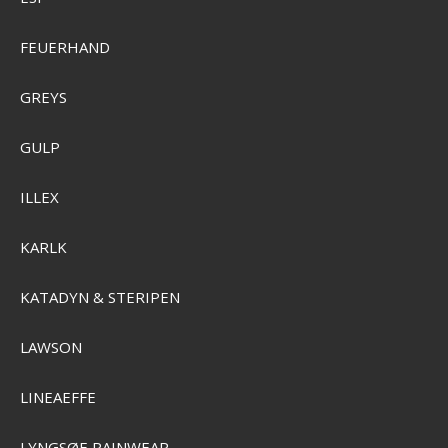
FEUERHAND
GREYS
GULP
ILLEX
KARLK
KATADYN & STERIPEN
LAWSON
LINEAEFFE
Camelbak Thrive Chug Drikkeflaske 1,5L
LYNGSØE RAINWEAR