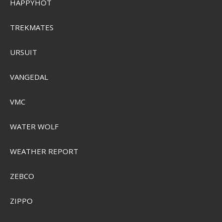
HAPPYHOT
TREKMATES
URSUIT
VANGEDAL
VMC
WATER WOLF
WEATHER REPORT
ZEBCO
CamelBak Thrive Chug VSS 1L Drikkedunk
ZIPPO
SEK 587,00
SEK 367,00
Visa produkten