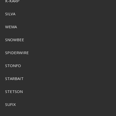
K-KARP
SILVA
WEMA
SNOWBEE
SPIDERWIRE
CamelBak Thrive Chug VSS 0,75L Drikkedunk
STONFO
SEK 587,00
STARBAIT
SEK 470,00
Visa produkten
STETSON
SUFIX