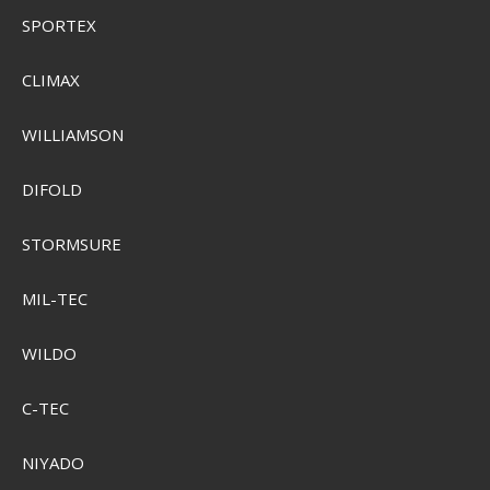
SPORTEX
NYTTIG INFORMATION
CLIMAX
Rundtur i butiken
Storleksguider
WILLIAMSON
Handelsbetingelser
Reklamationsret
Konkurrence Betingelser
DIFOLD
Persondatapolitik
Kontakt
STORMSURE
MIL-TEC
WILDO
FØLG OS PÅ
C-TEC
NIYADO