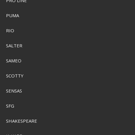
PRO LINE
PUMA
CamelBak Thrive Chug VSS 0,6L Drikkedunk
RIO
SEK 514,00
SALTER
SEK 396,00
Visa produkten
SAMEO
SCOTTY
SENSAS
SFG
SHAKESPEARE