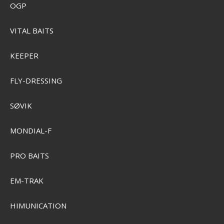
OGP
VITAL BAITS
KEEPER
FLY-DRESSING
CamelBak Thrive Flip Straw VSS 0,75L Drikkedunk
SØVIK
SEK 587,00
Visa produkten
MONDIAL-F
PRO BAITS
EM-TRAK
HIMUNICATION