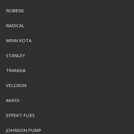
ROBENS
RADICAL
MINN KOTA
Camelbak Stoaway 3L Isoleret Reservoir
CB1149
STANLEY
TRANGIA
SEK 1.028,00
Visa produkten
VELCRON
AKKOI
EFFEKT FLIES
JOHNSON PUMP