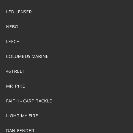
LED LENSER
NEBO
LEECH
COLUMBUS MARINE
4STREET
MR. PIKE
FAITH - CARP TACKLE
LIGHT MY FIRE
DAN-FENDER
Camelbak Thrive Flip Straw Drikkeflaske 0,6L