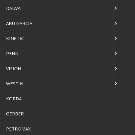
DAIWA
ABU GARCIA
KINETIC
PENN
Camelbak Thrive Chug Drikkeflaske 0,75L
VISION
SEK 278,00
WESTIN
SEK 190,00
Visa produkten
KORDA
GERBER
PETROMAX