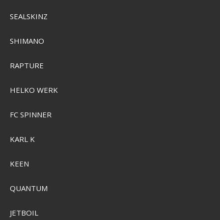
Camelbak Thrive Chug Drikkeflaske 1L
SEALSKINZ
SEK 293,00
SHIMANO
SEK 205,00
Visa produkten
RAPTURE
HELKO WERK
FC SPINNER
KARL K
KEEN
QUANTUM
JETBOIL