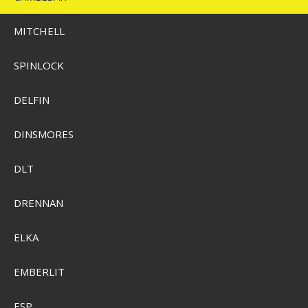
MITCHELL
SPINLOCK
DELFIN
DINSMORES
DLT
Camelbak Thrive Flip Straw Drikkeflaske 1L
DRENNAN
SEK 323,00
ELKA
SEK 220,00
Visa produkten
EMBERLIT
ESP