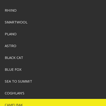
RHINO
SMARTWOOL
Camelbak Thrive Flip Straw Drikkeflaske 0,75L
PLANO
SEK 264,00
ASTRO
Pris från
SEK 175,00
BLACK CAT
Visa produkten
BLUE FOX
SEA TO SUMMIT
COGHLAN'S
CAMELBAK