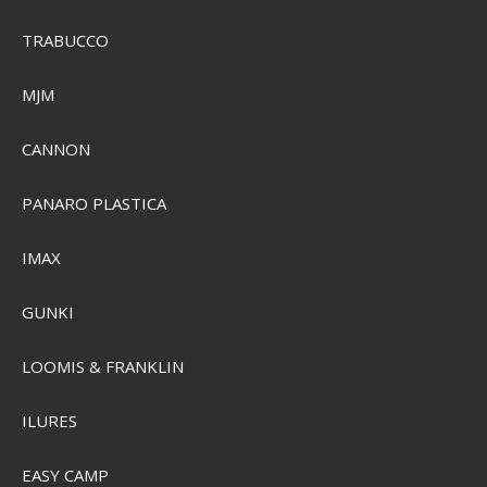
TRABUCCO
MJM
CANNON
PANARO PLASTICA
IMAX
GUNKI
Camelbak Straw Tumbler Accessory Lid
LOOMIS & FRANKLIN
SEK 192,00
ILURES
SEK 96,00
Visa produkten
EASY CAMP