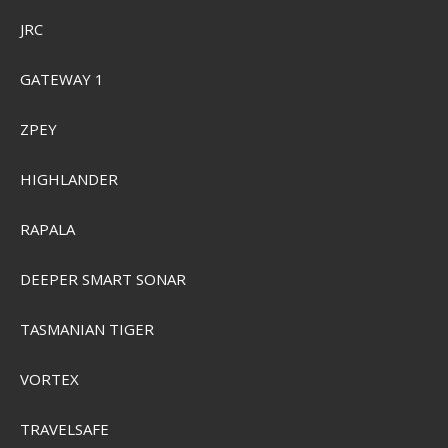
JRC
GATEWAY 1
ZPEY
HIGHLANDER
RAPALA
DEEPER SMART SONAR
Camelbak Thrive Chug Drikkeflaske 0,6L
TASMANIAN TIGER
VORTEX
SEK 249,00
SEK 190,00
Visa produkten
TRAVELSAFE