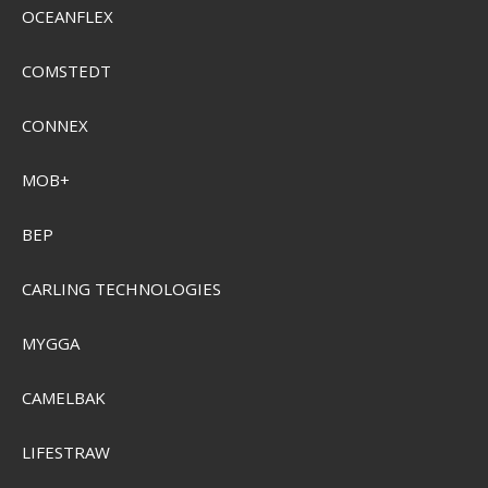
OCEANFLEX
COMSTEDT
CONNEX
MOB+
BEP
CARLING TECHNOLOGIES
MYGGA
CAMELBAK
LIFESTRAW
CamelBak Thrive Flip Straw VSS 1,2L Drikkedunk