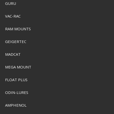
GURU
VAC-RAC
RAM MOUNTS
GEIGERTEC
MADCAT
MEGA MOUNT
CamelBak Thrive Flip Straw VSS 1L Drikkedunk
FLOAT PLUS
ODIN-LURES
SEK 661,00
SEK 514,00
Visa produkten
AMPHENOL