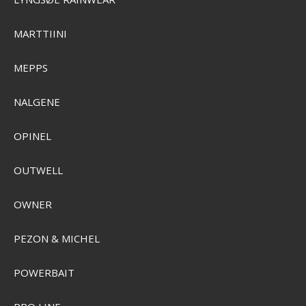
SEK 323,00
SEK 234,00
Visa produkten
MARTTIINI
MEPPS
NALGENE
OPINEL
OUTWELL
OWNER
PEZON & MICHEL
POWERBAIT