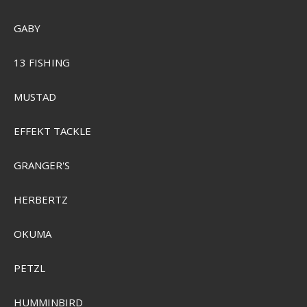
GABY
13 FISHING
MUSTAD
Ilures Kutling Pakke - håndmalet i Danmark
EFFEKT TACKLE
SEK 1.309,00
GRANGER'S
SEK 881,00
Visa produkten
HERBERTZ
OKUMA
PETZL
HUMMINBIRD