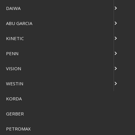
DAIWA
ABU GARCIA
KINETIC
PENN
VISION
WESTIN
KORDA
GERBER
Ilures Tobis Håndmalede i Danmark
PETROMAX
SEK 117,00
Visa produkten