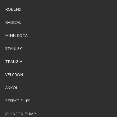
ROBENS
RADICAL
MINN KOTA
STANLEY
TRANGIA
VELCRON
AKKOI
Ilures Putlingen 5gram - Håndmalet i Danmark af PFB
EFFEKT FLIES
SEK 87,00
Visa produkten
JOHNSON PUMP