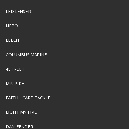
Ilures UL Kutling
LED LENSER
SEK 87,00
NEBO
Visa produkten
LEECH
COLUMBUS MARINE
4STREET
MR. PIKE
FAITH - CARP TACKLE
LIGHT MY FIRE
DAN-FENDER