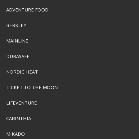
ADVENTURE FOOD
Ilures Kutling Håndmalede i Danmark
BERKLEY
SEK 117,00
MAINLINE
Visa produkten
DURASAFE
NORDIC HEAT
TICKET TO THE MOON
LIFEVENTURE
CARINTHIA
MIKADO