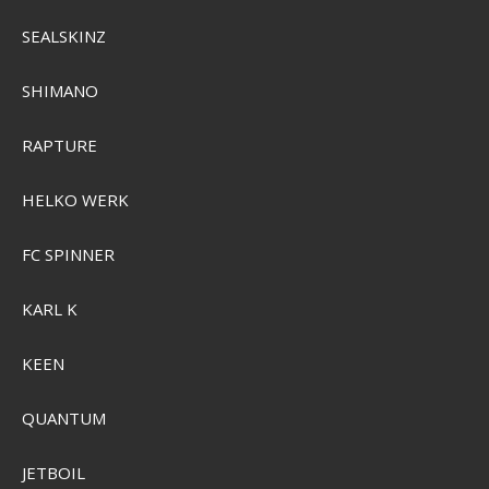
SEALSKINZ
SHIMANO
RAPTURE
HELKO WERK
Ilures Tobis Pakke - håndmalet i Danmark
FC SPINNER
SEK 1.339,00
KARL K
SEK 881,00
Visa produkten
KEEN
QUANTUM
JETBOIL