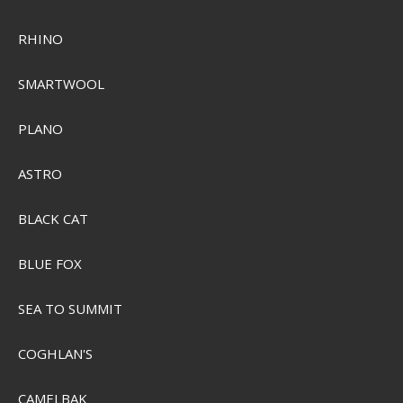
RHINO
SMARTWOOL
PLANO
ASTRO
BLACK CAT
Ilures UL Kutling Pakke - håndmalet i Danmark
BLUE FOX
ILU-KUT-PAK-5
SEA TO SUMMIT
SEK 1.015,00
COGHLAN'S
SEK 734,00
Visa produkten
CAMELBAK