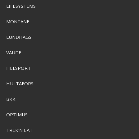
LIFESYSTEMS
MONTANE
LUNDHAGS
VAUDE
HELSPORT
HULTAFORS
BKK
Grundéns Women's Deck-Boss Ankle Boots
OPTIMUS
SEK 1.175,00
Visa produkten
TREK'N EAT