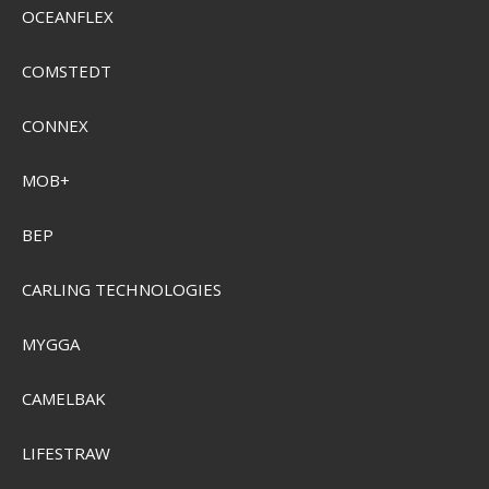
OCEANFLEX
COMSTEDT
Grundéns Keeper Sneaker
CONNEX
SEK 1.102,00
Visa produkten
MOB+
BEP
CARLING TECHNOLOGIES
MYGGA
CAMELBAK
LIFESTRAW