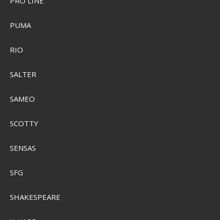
PRO LINE
PUMA
RIO
SALTER
SAMEO
SCOTTY
SENSAS
Grundéns Bankside Wading Boot - Vibram
SFG
SEK 3.073,00
Visa produkten
SHAKESPEARE