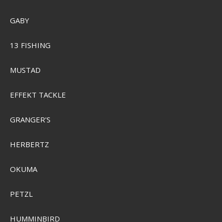
GABY
13 FISHING
MUSTAD
EFFEKT TACKLE
Grundéns Vector Waterproof & Breathable Wading Jacket
GRANGER'S
SEK 4.940,00
Visa produkten
HERBERTZ
OKUMA
PETZL
HUMMINBIRD