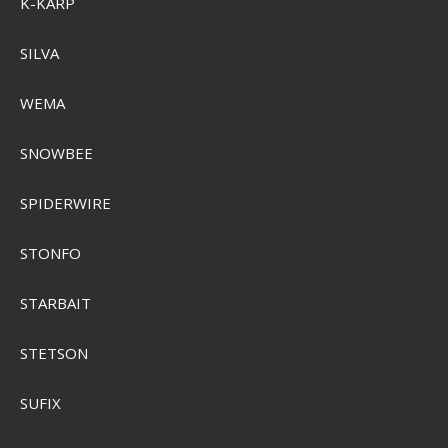
K-KARP
SILVA
WEMA
SNOWBEE
SPIDERWIRE
STONFO
STARBAIT
STETSON
SUFIX
Grundéns Tough Sun Hoodie UPF50