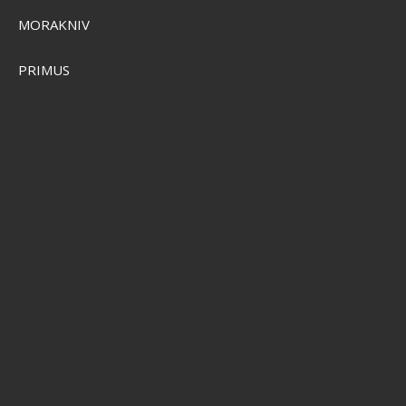
MORAKNIV
PRIMUS
Grundéns Bait Ball Hoodie
SEK 881,00
Visa produkten