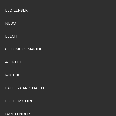
LED LENSER
Grundéns Portal Gore-Tex Pro Wading Jacket
NEBO
LEECH
SEK 7.131,00
Visa produkten
COLUMBUS MARINE
4STREET
MR. PIKE
FAITH - CARP TACKLE
LIGHT MY FIRE
DAN-FENDER