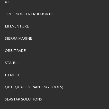
X2
TRUE NORTH/TRUENORTH
LIFEVENTURE
Grundéns Tough Sun Crew UPF50
SIERRA MARINE
SEK 543,00
Visa produkten
ORBITRADE
STA-BIL
HEMPEL
QPT (QUALITY PAINTING TOOLS)
SEASTAR SOLUTIONS