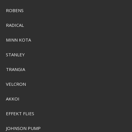
ROBENS
RADICAL
MINN KOTA
STANLEY
TRANGIA
VELCRON
AKKOI
Grundéns DeadStick Trucker Cap
EFFEKT FLIES
GRUND-50517-001-0001
JOHNSON PUMP