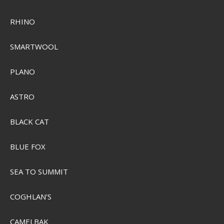
RHINO
SMARTWOOL
PLANO
ASTRO
BLACK CAT
BLUE FOX
SEA TO SUMMIT
Grundéns Men's Zip Front Boundary Stockingfoot Wader
COGHLAN'S
SEK 11.984,00
Visa produkten
CAMELBAK