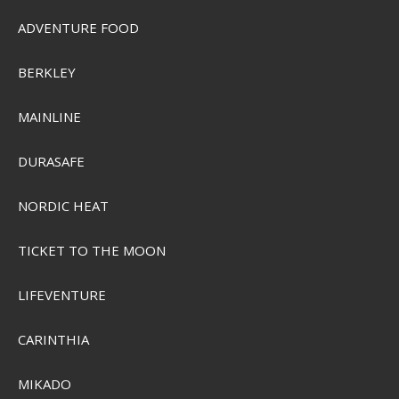
ADVENTURE FOOD
BERKLEY
Grundéns Deck-Boss Ankle Boot
MAINLINE
SEK 1.175,00
Visa produkten
DURASAFE
NORDIC HEAT
TICKET TO THE MOON
LIFEVENTURE
CARINTHIA
MIKADO