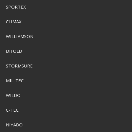
SPORTEX
Grundéns Octo-Trout Displacement DWR Hoodie
CLIMAX
SEK 984,00
Visa produkten
WILLIAMSON
DIFOLD
STORMSURE
MIL-TEC
WILDO
C-TEC
NIYADO