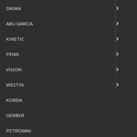
DAIWA
ABU GARCIA
KINETIC
PENN
VISION
WESTIN
KORDA
GERBER
Grundéns Tough Sun Masked Hoodie UPF50
PETROMAX