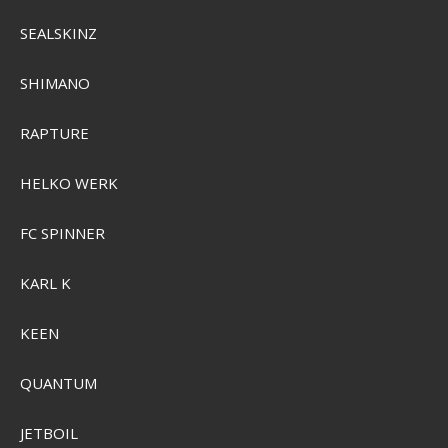
SEALSKINZ
SHIMANO
RAPTURE
HELKO WERK
Grundéns Deviation Tall Boot
FC SPINNER
KARL K
SEK 1.970,00
Visa produkten
KEEN
QUANTUM
JETBOIL