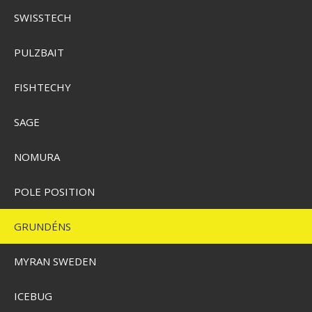
SWISSTECH
PULZBAIT
FISHTECHY
Grundéns Displacement DWR Hoodie Support Local Fishing Guides
SAGE
NOMURA
SEK 984,00
Visa produkten
POLE POSITION
GRUNDÉNS
MYRAN SWEDEN
ICEBUG