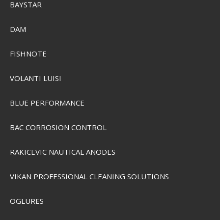
BAYSTAR
DAM
FISHNOTE
VOLANTI LUISI
BLUE PERFORMANCE
BAC CORROSION CONTROL
Grundéns Deviation 6" Ankle Boot
RAKICEVIC NAUTICAL ANODES
SEK 1.470,00
Visa produkten
VIKAN PROFESSIONAL CLEANING SOLUTIONS
OGLURES