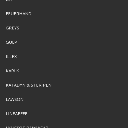
Grundéns Men's Vector Stockingfoot Wader
FEUERHAND
GREYS
SEK 6.587,00
Visa produkten
GULP
ILLEX
KARLK
KATADYN & STERIPEN
LAWSON
LINEAEFFE
LYNGSØE RAINWEAR