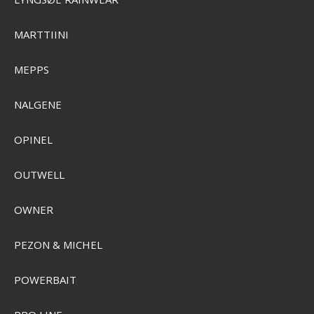
MARTTIINI
MEPPS
NALGENE
Grundéns Rock Armor Wading Boot
OPINEL
SEK 3.823,00
Visa produkten
OUTWELL
OWNER
PEZON & MICHEL
POWERBAIT