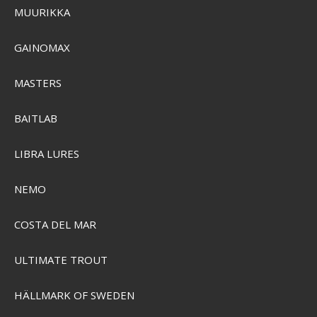
MUURIKKA
GAINOMAX
MASTERS
BAITLAB
Grundéns CrossCurrent Boat Shoe
LIBRA LURES
NEMO
SEK 1.087,00
Visa produkten
COSTA DEL MAR
ULTIMATE TROUT
HÄLLMARK OF SWEDEN