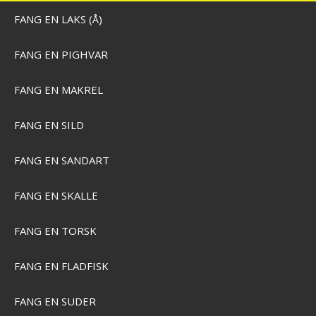
FANG EN LAKS (Å)
FANG EN PIGHVAR
FANG EN MAKREL
FANG EN SILD
Karpe Sæt Bronze
EFK-FISKESAET-209
FANG EN SANDART
SEK 3.818,00
FANG EN SKALLE
SEK 2.793,00
Visa produkten
FANG EN TORSK
FANG EN FLADFISK
FANG EN SUDER