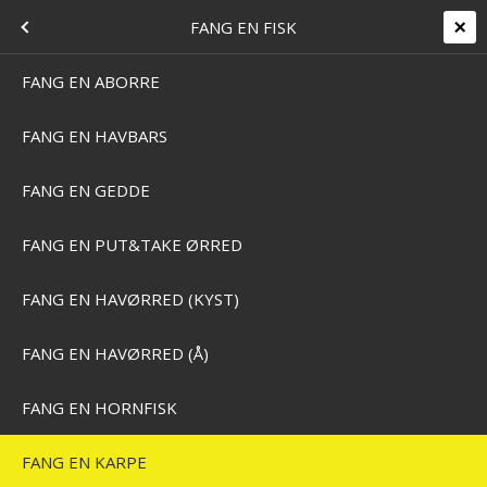
+45 7562 4988
kontakt@effektlageret.dk
Kundelogin
MENU
FANG EN FISK
Levering 2-5 dage
14 dages retur & bytteret
T
FANG EN ABORRE
FANG EN HAVBARS
Home
/
Webbshop
/
FANG EN FISK
/
Fang en karpe
FANG EN KARPE
FANG EN GEDDE
FANG EN PUT&TAKE ØRRED
SKAB
FANG EN HAVØRRED (KYST)
FANG EN HAVØRRED (Å)
FANG EN HORNFISK
FANG EN KARPE