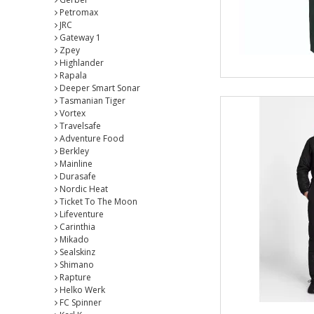
Petromax
JRC
Gateway 1
Zpey
Highlander
Rapala
Deeper Smart Sonar
Tasmanian Tiger
Vortex
Travelsafe
Adventure Food
Berkley
Mainline
Durasafe
Nordic Heat
Ticket To The Moon
Lifeventure
Carinthia
Mikado
Sealskinz
Shimano
Rapture
Helko Werk
FC Spinner