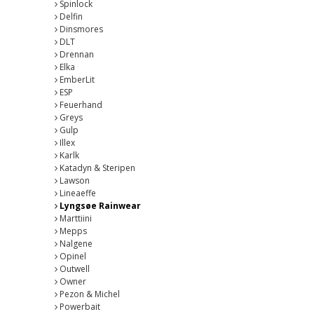
Spinlock
Delfin
Dinsmores
DLT
Drennan
Elka
EmberLit
ESP
Feuerhand
Greys
Gulp
Illex
Karlk
Katadyn & Steripen
Lawson
Lineaeffe
Lyngsøe Rainwear
Marttiini
Mepps
Nalgene
Opinel
Outwell
Owner
Pezon & Michel
Powerbait