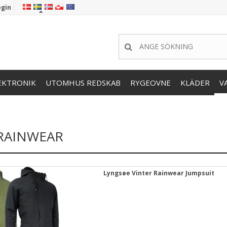
ogin
EKTRONIK
UTOMHUS REDSKAB
RYGEOVNE
KLÄDER
V
RAINWEAR
Lyngsøe Vinter Rainwear Jumpsuit