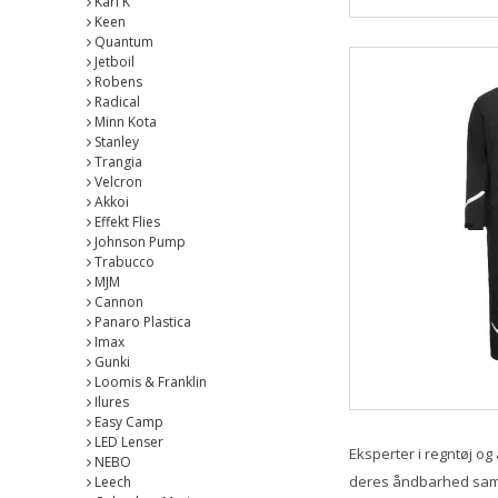
Karl K
Keen
Quantum
Jetboil
Robens
Radical
Minn Kota
Stanley
Trangia
Velcron
Akkoi
Effekt Flies
Johnson Pump
Trabucco
MJM
Cannon
Panaro Plastica
Imax
Gunki
Loomis & Franklin
Ilures
Easy Camp
LED Lenser
Eksperter i regntøj o
NEBO
deres åndbarhed samt
Leech