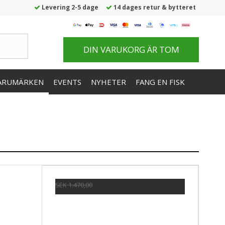
Levering 2-5 dage
14 dages retur & bytteret
DIN VARUKORG ÄR TOM
ARUMÄRKEN
EVENTS
NYHETER
FANG EN FISK
SEK 1.470,00
SEK 1.323,00
Visa produkten