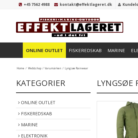
+45 7562 4988
kontakt@effektlageret.dk
Kundel
ONLINE OUTLET
FISKEREDSKAB
MARINE
EL
Home
/
Webbshop
/
Varumärken
/
Lyngsøe Rainwear
KATEGORIER
LYNGSØE 
ONLINE OUTLET
FISKEREDSKAB
MARINE
ELEKTRONIK