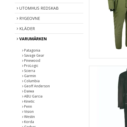
UTOMHUS REDSKAB
RYGEOVNE
KLÄDER
VARUMÄRKEN
Patagonia
Savage Gear
Pinewood
ProLogic
Scierra
Garmin
Columbia
Geoff Anderson
Daiwa
ABU Garcia
Kinetic
Penn
Vision
Westin
Korda
Gerber