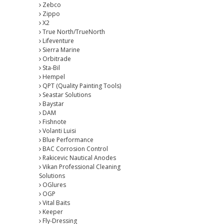
Zebco
Zippo
X2
True North/TrueNorth
Lifeventure
Sierra Marine
Orbitrade
Sta-Bil
Hempel
QPT (Quality Painting Tools)
Seastar Solutions
Baystar
DAM
Fishnote
Volanti Luisi
Blue Performance
BAC Corrosion Control
Rakicevic Nautical Anodes
Vikan Professional Cleaning
Solutions
OGlures
OGP
Vital Baits
Keeper
Fly-Dressing