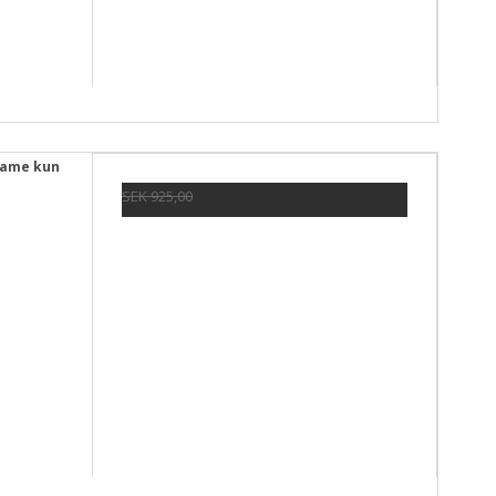
dame kun
SEK 925,00
SEK 440,00
Visa produkten