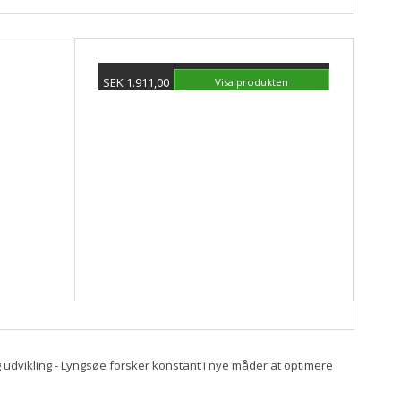
SEK 1.911,00
Visa produkten
 udvikling - Lyngsøe forsker konstant i nye måder at optimere