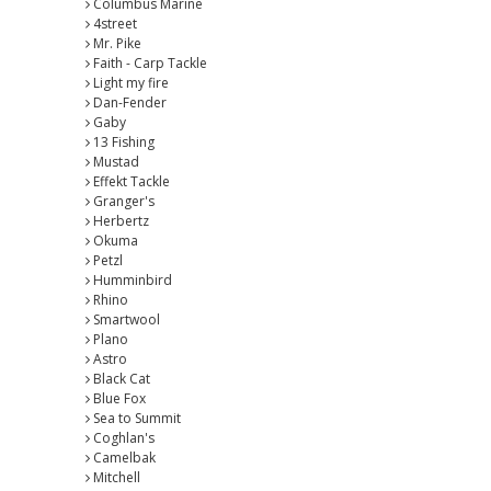
Columbus Marine
4street
Mr. Pike
Faith - Carp Tackle
Light my fire
Dan-Fender
Gaby
13 Fishing
Mustad
Effekt Tackle
Granger's
Herbertz
Okuma
Petzl
Humminbird
Rhino
Smartwool
Plano
Astro
Black Cat
Blue Fox
Sea to Summit
Coghlan's
Camelbak
Mitchell