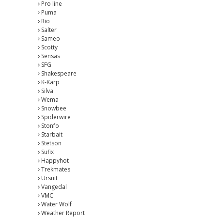
Pro line
Puma
Rio
Salter
Sameo
Scotty
Sensas
SFG
Shakespeare
K-Karp
Silva
Wema
Snowbee
Spiderwire
Stonfo
Starbait
Stetson
Sufix
Happyhot
Trekmates
Ursuit
Vangedal
VMC
Water Wolf
Weather Report