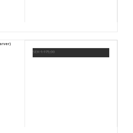
arver)
SEK 1.175,00
SEK 881,00
Visa produkten