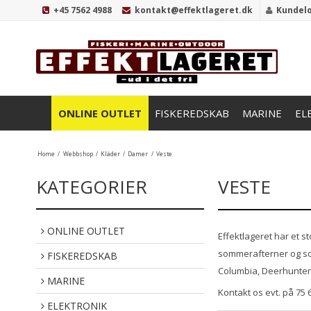
+45 7562 4988
kontakt@effektlageret.dk
Kundel
ONLINE OUTLET
FISKEREDSKAB
MARINE
EL
Home
/
Webbshop
/
Kläder
/
Damer
/
Veste
KATEGORIER
VESTE
ONLINE OUTLET
Effektlageret har et 
sommerafterner og som
FISKEREDSKAB
Columbia, Deerhunter,
MARINE
Kontakt os evt. på 75 
ELEKTRONIK