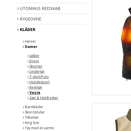
UTOMHUS REDSKAB
RYGEOVNE
KLÄDER
Herrer
Damer
Jakker
byxor
Skjorter
Undertøj
T-shirt/Polo
Hundesport
Regntøj
Veste
Sæt & Heldragter
Barnkläder
Skor/stövlar
Tilbehør
King Size
Tøj med el-varme