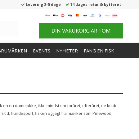
Levering 2-5 dage
14 dages retur & bytteret
DIN VARUKORG ÄR TOM
ARUMÄRKEN
EVENTS
NYHETER
FANG EN FISK
k en en damejakke, ikke mindst om foråret, efteråret, de kolde
ritid, hundesport, fiskeri og jagt fra mærker som Pinewood,