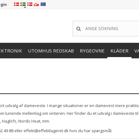
ogin
EKTRONIK
UTOMHUS REDSKAB
RYGEOVNE
KLÄDER
V
stort udvalg af dameveste. I mange situationer er en damevest mere praktis
 lunende mellemlag om vinteren. Her finder du et udvalg i dameveste til f
 Haglöfs, Nordic Heat, mm.
62 49 88 eller effekt@effektlageret.dk hvis du har spørgsmål.