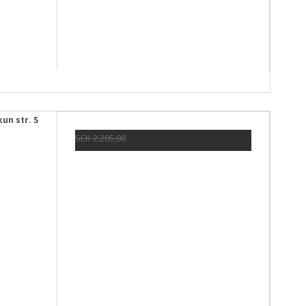
un str. S
SEK 2.205,00
SEK 587,00
Visa produkten