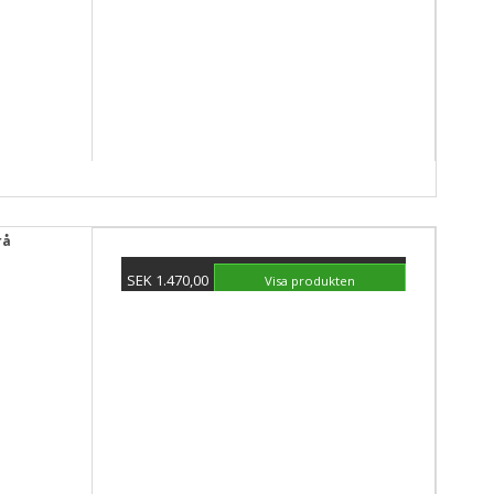
rå
SEK 1.470,00
Visa produkten