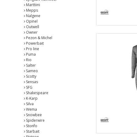
Marttiini
Mepps
Nalgene
Opinel
Outwell
Owner
Pezon & Michel
Powerbait
Pro line
Puma
Rio
Salter
Sameo
Scotty
Sensas
SFG
Shakespeare
K-Karp
Silva
Wema
Snowbee
Spiderwire
Stonfo
Starbait
Stetson