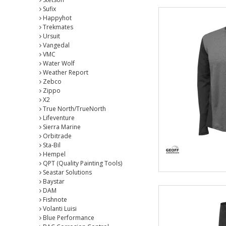
Sufix
Happyhot
Trekmates
Ursuit
Vangedal
VMC
Water Wolf
Weather Report
Zebco
Zippo
X2
True North/TrueNorth
Lifeventure
Sierra Marine
Orbitrade
Sta-Bil
Hempel
QPT (Quality Painting Tools)
Seastar Solutions
Baystar
DAM
Fishnote
Volanti Luisi
Blue Performance