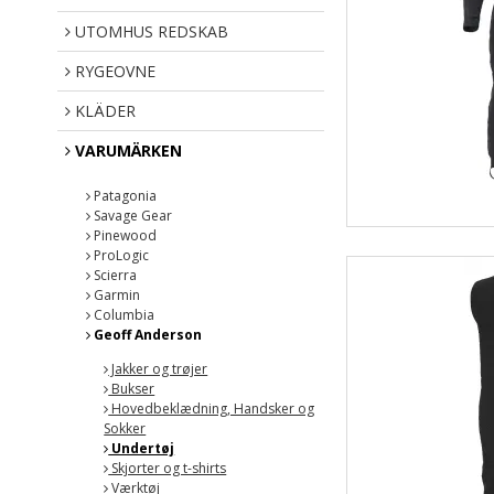
UTOMHUS REDSKAB
RYGEOVNE
KLÄDER
VARUMÄRKEN
Patagonia
Savage Gear
Pinewood
ProLogic
Scierra
Garmin
Columbia
Geoff Anderson
Jakker og trøjer
Bukser
Hovedbeklædning, Handsker og
Sokker
Undertøj
Skjorter og t-shirts
Værktøj