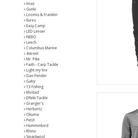
Imax
Gunki
Loomis & Franklin
Ilures
Easy Camp
LED Lenser
NEBO
Leech
Columbus Marine
4street
Mr. Pike
Faith - Carp Tackle
Light my fire
Dan-Fender
Gaby
13 Fishing
Mustad
Effekt Tackle
Granger's
Herbertz
Okuma
Petzl
Humminbird
Rhino
Smartwool