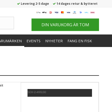
Levering 2-5 dage
14 dages retur & bytteret
DIN VARUKORG ÄR TOM
ARUMÄRKEN
EVENTS
NYHETER
FANG EN FISK
it
SEK 2.499,00
Pris från
SEK 1.470,00
Visa produkten