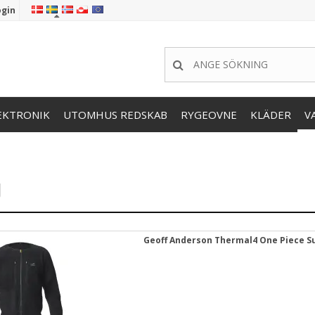
ogin
EKTRONIK
UTOMHUS REDSKAB
RYGEOVNE
KLÄDER
V
J
Geoff Anderson Thermal4 One Piece Su