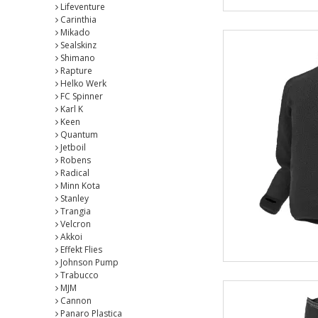
Lifeventure
Carinthia
Mikado
Sealskinz
Shimano
Rapture
Helko Werk
FC Spinner
Karl K
Keen
Quantum
Jetboil
Robens
Radical
Minn Kota
Stanley
Trangia
Velcron
Akkoi
Effekt Flies
Johnson Pump
Trabucco
MJM
Cannon
Panaro Plastica