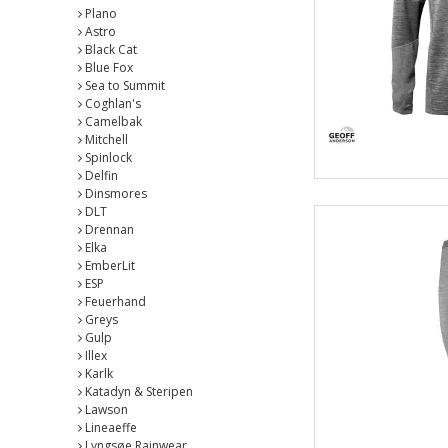
Plano
Astro
Black Cat
Blue Fox
Sea to Summit
Coghlan's
Camelbak
Mitchell
Spinlock
Delfin
Dinsmores
DLT
Drennan
Elka
EmberLit
ESP
Feuerhand
Greys
Gulp
Illex
Karlk
Katadyn & Steripen
Lawson
Lineaeffe
Lyngsøe Rainwear