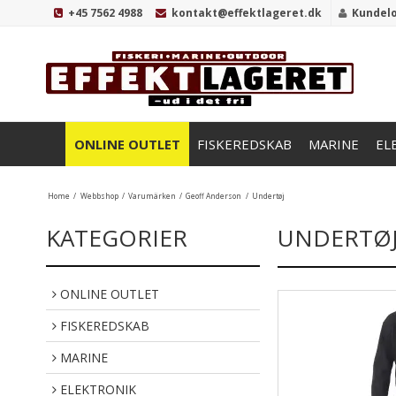
+45 7562 4988
kontakt@effektlageret.dk
Kundel
ONLINE OUTLET
FISKEREDSKAB
MARINE
EL
Home
/
Webbshop
/
Varumärken
/
Geoff Anderson
/
Undertøj
KATEGORIER
UNDERTØ
ONLINE OUTLET
FISKEREDSKAB
MARINE
ELEKTRONIK