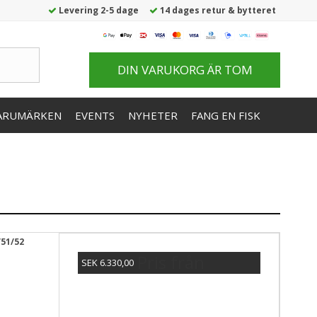
Levering 2-5 dage
14 dages retur & bytteret
DIN VARUKORG ÄR TOM
ARUMÄRKEN
EVENTS
NYHETER
FANG EN FISK
51/52
Pris från
SEK 6.330,00
Visa produkten