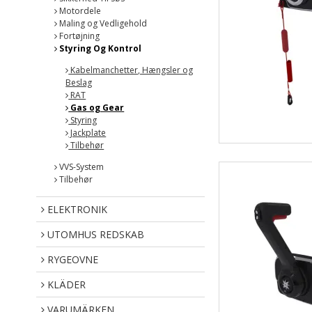
Motordele
Maling og Vedligehold
Fortøjning
Styring Og Kontrol
Kabelmanchetter, Hængsler og
Beslag
RAT
Gas og Gear
Styring
Jackplate
Tilbehør
VVS-System
Tilbehør
ELEKTRONIK
UTOMHUS REDSKAB
RYGEOVNE
KLÄDER
VARUMÄRKEN