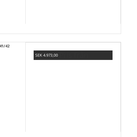
41/42
Pris från
SEK 4.973,00
Visa produkten