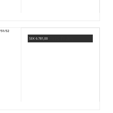
/51/52
Pris från
SEK 6.781,00
Visa produkten