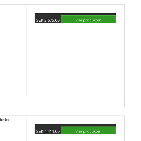
SEK 3.675,00
Visa produkten
sboks
SEK 4.411,00
Visa produkten