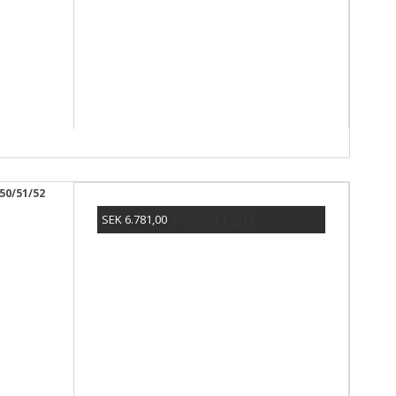
50/51/52
Pris från
SEK 6.781,00
Visa produkten