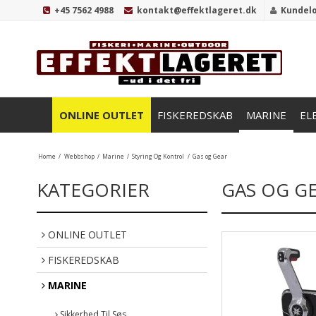
+45 7562 4988
kontakt@effektlageret.dk
Kundel
ONLINE OUTLET
FISKEREDSKAB
MARINE
EL
Home
/
Webbshop
/
Marine
/
Styring Og Kontrol
/
Gas og Gear
KATEGORIER
GAS OG G
ONLINE OUTLET
FISKEREDSKAB
MARINE
Sikkerhed Til Søs