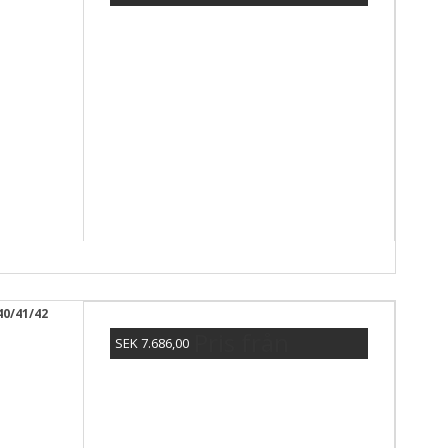
Visa produkten
40/41/42
Pris från
SEK 7.686,00
Visa produkten