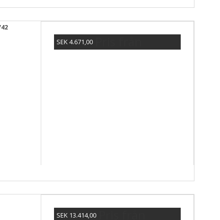
/42
Pris från
SEK 4.671,00
Visa produkten
Pris från
SEK 13.414,00