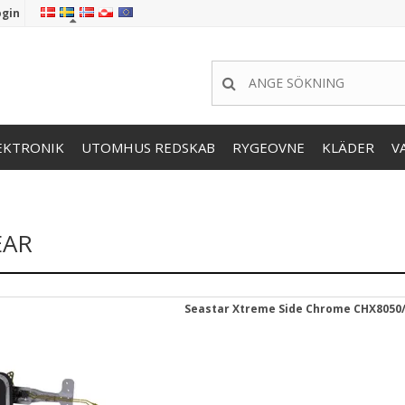
ogin
EKTRONIK
UTOMHUS REDSKAB
RYGEOVNE
KLÄDER
V
EAR
Seastar Xtreme Side Chrome CHX8050/