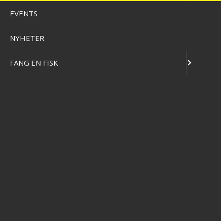
EVENTS
NYHETER
SCIERRA
GARMIN
FANG EN FISK
COLUMBIA
GEOFF ANDERSON
DAIWA
ABU GARCIA