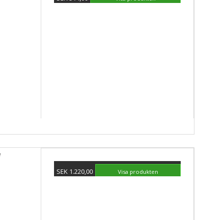
e
SEK 1.220,00
Visa produkten