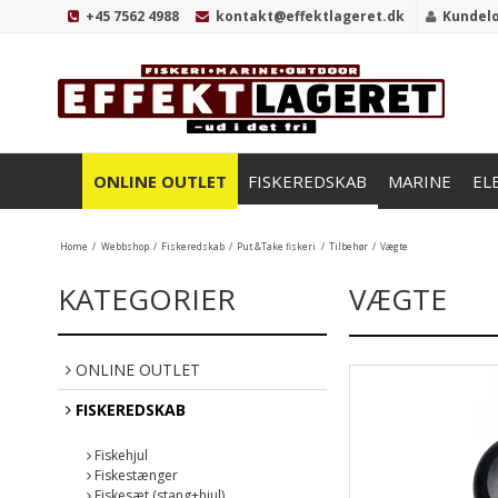
+45 7562 4988
kontakt@effektlageret.dk
Kundel
ONLINE OUTLET
FISKEREDSKAB
MARINE
EL
Home
/
Webbshop
/
Fiskeredskab
/
Put &Take fiskeri
/
Tilbehør
/
Vægte
KATEGORIER
VÆGTE
ONLINE OUTLET
FISKEREDSKAB
Fiskehjul
Fiskestænger
Fiskesæt (stang+hjul)