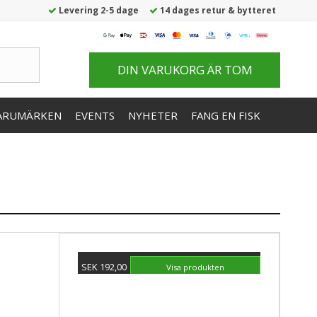
Levering 2-5 dage
14 dages retur & bytteret
DIN VARUKORG ÄR TOM
ARUMÄRKEN
EVENTS
NYHETER
FANG EN FISK
SEK 192,00
Visa produkten