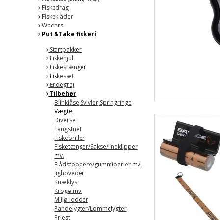
Fiskedrag
Fiskekläder
Waders
Put &Take fiskeri
Startpakker
Fiskehjul
Fiskestænger
Fiskesæt
Endegrej
Tilbehør
Blinklåse,Svivler,Springringe
Vægte
Diverse
Fangstnet
Fiskebriller
Fisketænger/Sakse/lineklipper
mv.
Flådstoppere/gummiperler mv.
Jighoveder
Knæklys
Kroge mv.
Miljø lodder
Pandelygter/Lommelygter
Priest