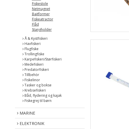
Fiskestole
Netmagnet
Baitformer
Fiskeatractor
Flåd
Stangholder
Å & Kystfiskeri
Havfiskeri
Flugfiske
Trollingfiske
Karpefiskeri/Størfiskeri
Medefiskeri
Predatorfiskeri
Tillbehör
Fiskelinor
Tasker og bokse
Krebsefiskeri
Båd, flydering og kajak
Fiskegrej til børn
MARINE
ELEKTRONIK