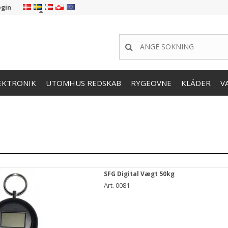
ogin
EKTRONIK
UTOMHUS REDSKAB
RYGEOVNE
KLÄDER
V
SFG Digital Vægt 50kg
Art. 0081