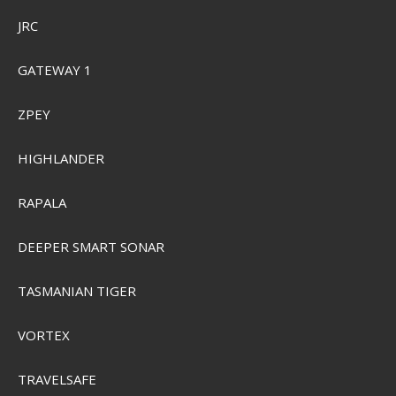
JRC
GATEWAY 1
ZPEY
HIGHLANDER
RAPALA
DEEPER SMART SONAR
Myran Classico Spin
TASMANIAN TIGER
VORTEX
Pris från
SEK 1.028,00
Visa produkten
TRAVELSAFE