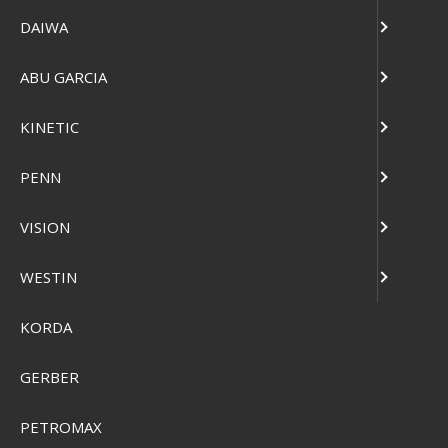
DAIWA
ABU GARCIA
KINETIC
PENN
Myran Mymercia Trout
VISION
Pris från
SEK 1.175,00
WESTIN
Visa produkten
KORDA
GERBER
PETROMAX