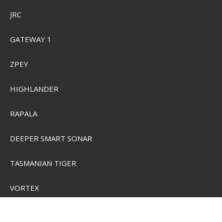
Reklamationsret
JRC
Konkurrence Betingelser
Persondatapolitik
Kontakt
GATEWAY 1
ZPEY
HIGHLANDER
FØLG OS PÅ
RAPALA
DEEPER SMART SONAR
TASMANIAN TIGER
VORTEX
TRAVELSAFE