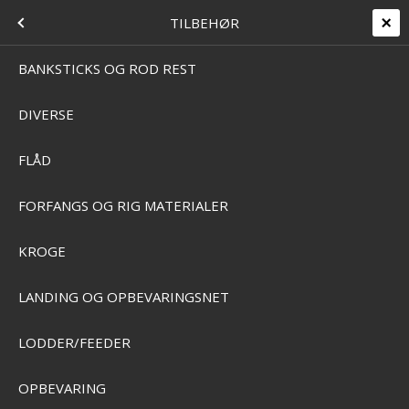
+45 7562 4988
kontakt@effektlageret.dk
Kundelogin
FISKEREDSKAB
MEDEFISKERI
MENU
TILBEHØR
Levering 2-5 dage
14 dages retur & bytteret
T
BANKSTICKS OG ROD REST
DIVERSE
Home
/
Webbshop
/
Fiskeredskab
/
Medefiskeri
/
Tilbehør
/
Paraply og stole
PARAPLY OG STOLE
NG+HJUL)
FLÅD
FORFANGS OG RIG MATERIALER
SKAB
KROGE
LANDING OG OPBEVARINGSNET
KERI
LODDER/FEEDER
I
OPBEVARING